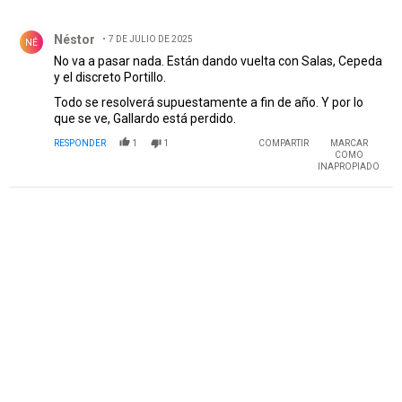
Todos los comentarios
Comentario de Néstor .
Néstor
7 DE JULIO DE 2025
NÉ
No va a pasar nada. Están dando vuelta con Salas, Cepeda
y el discreto Portillo.
Todo se resolverá supuestamente a fin de año. Y por lo
que se ve, Gallardo está perdido.
RESPONDER
1
1
COMPARTIR
MARCAR
COMO
INAPROPIADO