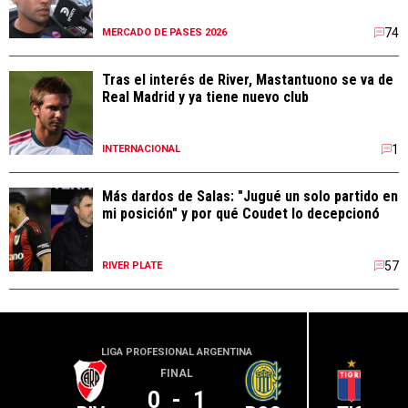
74
MERCADO DE PASES 2026
Tras el interés de River, Mastantuono se va de
Real Madrid y ya tiene nuevo club
1
INTERNACIONAL
Más dardos de Salas: "Jugué un solo partido en
mi posición" y por qué Coudet lo decepcionó
57
RIVER PLATE
LIGA PROFESIONAL ARGENTINA
LIGA PR
FINAL
0
-
1