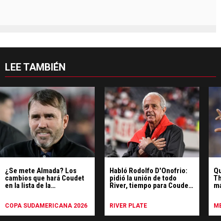
LEE TAMBIÉN
¿Se mete Almada? Los
Habló Rodolfo D'Onofrio:
Qu
cambios que hará Coudet
pidió la unión de todo
Th
en la lista de la
River, tiempo para Coudet
má
Sudamericana
y respaldó la política de
fú
refuerzos
COPA SUDAMERICANA 2026
RIVER PLATE
ME