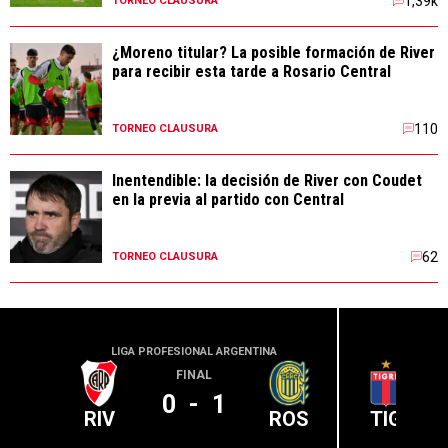
1,39k
TORNEO CLAUSURA
¿Moreno titular? La posible formación de River
para recibir esta tarde a Rosario Central
110
TORNEO CLAUSURA
Inentendible: la decisión de River con Coudet
en la previa al partido con Central
62
TORNEO CLAUSURA
LIGA PROFESIONAL ARGENTINA
LIGA PR
FINAL
0
-
1
RIV
ROS
TIG