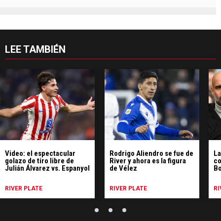
LEE TAMBIÉN
Video: el espectacular
Rodrigo Aliendro se fue de
La
golazo de tiro libre de
River y ahora es la figura
co
Julián Álvarez vs. Espanyol
de Vélez
Bo
ne
RIVER PLATE
RIVER PLATE
RI