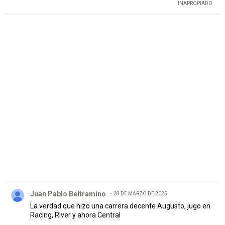
INAPROPIADO
PUBLICIDAD
Comentario de Juan Pablo Beltramino.
Juan Pablo Beltramino
28 DE MARZO DE 2025
La verdad que hizo una carrera decente Augusto, jugo en
Racing, River y ahora Central