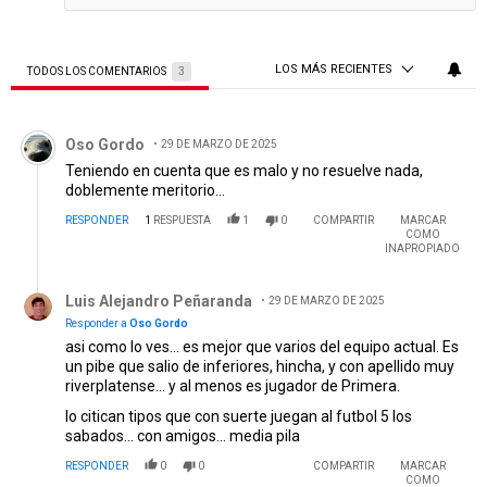
LOS MÁS RECIENTES
TODOS LOS COMENTARIOS
3
Todos los comentarios
Comentario de Oso Gordo.
Oso Gordo
29 DE MARZO DE 2025
Teniendo en cuenta que es malo y no resuelve nada,
doblemente meritorio...
RESPONDER
1
RESPUESTA
1
0
COMPARTIR
MARCAR
COMO
INAPROPIADO
Respuesta de Luis Alejandro Peñaranda.
Luis Alejandro Peñaranda
29 DE MARZO DE 2025
Responder a
Oso Gordo
asi como lo ves... es mejor que varios del equipo actual. Es
un pibe que salio de inferiores, hincha, y con apellido muy
riverplatense... y al menos es jugador de Primera.
lo citican tipos que con suerte juegan al futbol 5 los
sabados... con amigos... media pila
RESPONDER
0
0
COMPARTIR
MARCAR
COMO