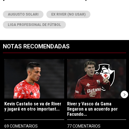
AUGUSTO SOLARI
EX RIVER (NO USAR)
LIGA PROFESIONAL DE FÚTBOL
NOTAS RECOMENDADAS
Este listado muestra los artículos con más comentarios en los últimos 7
Un artículo de tendencia con el título "Kevin Castaño se va de River 
Un artículo de tendencia con el tí
Kevin Castaño se va de River
River y Vasco da Gama
y jugará en otro important...
llegaron a un acuerdo por
Facundo...
69 COMENTARIOS
77 COMENTARIOS