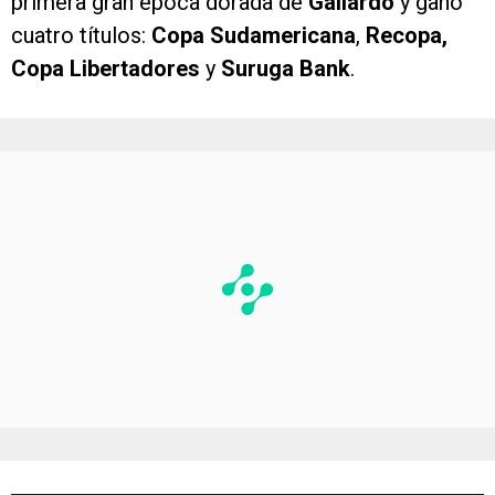
primera gran época dorada de
Gallardo
y ganó
cuatro títulos:
Copa Sudamericana
,
Recopa,
Copa Libertadores
y
Suruga Bank
.