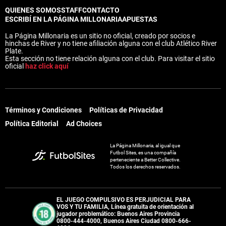
QUIENES SOMOS
STAFF
CONTACTO
ESCRIBÍ EN LA PÁGINA MILLONARIA
APUESTAS
La Página Millonaria es un sitio no oficial, creado por socios e
hinchas de River y no tiene afiliación alguna con el club Atlético River
Plate.
Esta sección no tiene relación alguna con el club. Para visitar el sitio
oficial
haz click aquí
Términos y Condiciones
Políticas de Privacidad
Política Editorial
Ad Choices
La Página Millonaria, al igual que
Futbol Sites, es una compañía
perteneciente a Better Collective.
Todos los derechos reservados.
EL JUEGO COMPULSIVO ES PERJUDICIAL PARA
VOS Y TU FAMILIA, Línea gratuita de orientación al
jugador problemático: Buenos Aires Provincia
0800-444-4000, Buenos Aires Ciudad 0800-666-