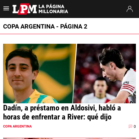
Es tendencia
:
Thiago Almada River
Jaime Peñarol River
River vs. Tig
COPA ARGENTINA - PÁGINA 2
ULTIMAS NOTICIAS
STREAMING
TORNEO CLAUSURA
SUDAMERICANA
MERCADO DE PASES
FIXTURE
Dadín, a préstamo en Aldosivi, habló a
horas de enfrentar a River: qué dijo
POSICIONES
0
COPA ARGENTINA
OPINIÓN