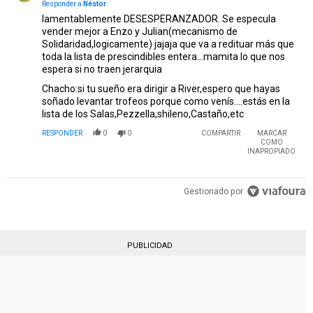
Responder a
Néstor
lamentablemente DESESPERANZADOR. Se especula
vender mejor a Enzo y Julian(mecanismo de
Solidaridad,logicamente) jajaja que va a redituar más que
toda la lista de prescindibles entera...mamita lo que nos
espera si no traen jerarquia
Chacho:si tu sueño era dirigir a River,espero que hayas
soñado levantar trofeos porque como venís....estás en la
lista de los Salas,Pezzella,shileno,Castaño,etc
RESPONDER
0
0
COMPARTIR
MARCAR
COMO
INAPROPIADO
Gestionado por
PUBLICIDAD