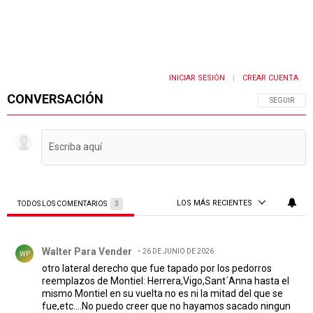
INICIAR SESIÓN
CREAR CUENTA
|
CONVERSACIÓN
SIGA ESTA 
SEGUIR
LOS MÁS RECIENTES
TODOS LOS COMENTARIOS
3
Todos los comentarios
Comentario de Walter Para Vender.
Walter Para Vender
26 DE JUNIO DE 2026
WP
otro lateral derecho que fue tapado por los pedorros
reemplazos de Montiel: Herrera,Vigo,Sant´Anna hasta el
mismo Montiel en su vuelta no es ni la mitad del que se
fue,etc....No puedo creer que no hayamos sacado ningun