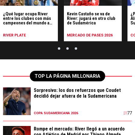
¿Qué lugar ocupa River
Kevin Castaño se va de
¿P
entre los clubes con más
River: jugará en otro club
Al
campeones del mundo a
de Sudamérica
Su
nivel mundial?
di
RIVER PLATE
MERCADO DE PASES 2026
C
TOP LA PÁGINA MILLONARIA
Sorpresivo: los dos refuerzos que Coudet
decidió dejar afuera de la Sudamericana
77
COPA SUDAMERICANA 2026
Rompe el mercado: River llegó a un acuerdo
con Atlético de Madrid por Thiago Almada