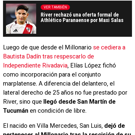
VER TAMBIÉN
River rechazó una oferta formal de
Athlético Paranaense por Maxi Salas
Luego de que desde el Millonario
se cediera a
Bautista Dadín tras respescarlo de
Independiente Rivadavia
, Elías López fichó
como incorporación para el conjunto
marplatense. A diferencia del delantero, el
lateral derecho de 25 años no fue prestado por
River, sino que
llegó desde San Martín de
Tucumán
en condición de libre.
El nacido en Villa Mercedes, San Luis,
dejó de
pertenecer al Millonario tras la rescisión de su