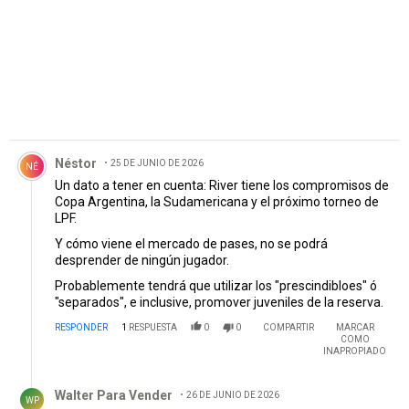
Comentario de Néstor .
Néstor
25 DE JUNIO DE 2026
NÉ
Un dato a tener en cuenta: River tiene los compromisos de
Copa Argentina, la Sudamericana y el próximo torneo de
LPF.
Y cómo viene el mercado de pases, no se podrá
desprender de ningún jugador.
Probablemente tendrá que utilizar los "prescindibloes" ó
"separados", e inclusive, promover juveniles de la reserva.
RESPONDER
1
RESPUESTA
0
0
COMPARTIR
MARCAR
COMO
INAPROPIADO
Respuesta de Walter Para Vender.
Walter Para Vender
26 DE JUNIO DE 2026
WP