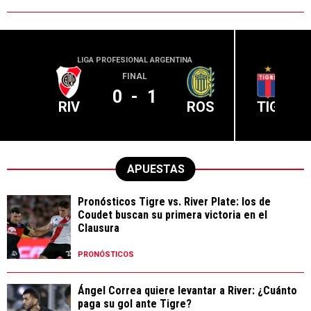
LIGA PROFESIONAL ARGENTINA
LIGA PR
FINAL
0
-
1
RIV
ROS
TIG
APUESTAS
Pronósticos Tigre vs. River Plate: los de
Coudet buscan su primera victoria en el
Clausura
PRONÓSTICOS
Ángel Correa quiere levantar a River: ¿Cuánto
paga su gol ante Tigre?