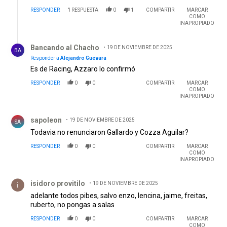
RESPONDER
1
RESPUESTA
0
1
COMPARTIR
MARCAR
COMO
INAPROPIADO
Respuesta de Bancando al Chacho .
Bancando al Chacho
19 DE NOVIEMBRE DE 2025
BA
Responder a
Alejandro Guevara
Es de Racing, Azzaro lo confirmó
RESPONDER
0
0
COMPARTIR
MARCAR
COMO
INAPROPIADO
Comentario de sapoleon.
sapoleon
19 DE NOVIEMBRE DE 2025
SA
Todavia no renunciaron Gallardo y Cozza Aguilar?
RESPONDER
0
0
COMPARTIR
MARCAR
COMO
INAPROPIADO
Comentario de isidoro provitilo.
isidoro provitilo
19 DE NOVIEMBRE DE 2025
adelante todos pibes, salvo enzo, lencina, jaime, freitas,
ruberto, no pongas a salas
RESPONDER
0
0
COMPARTIR
MARCAR
COMO