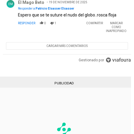
El Mago Beto
19 DE NOVIEMBRE DE 2025
EM
Responder a
Patricio Elsasser Elsasser
Espero que se te suture el nudo del globo..rosca floja
RESPONDER
0
1
COMPARTIR
MARCAR
COMO
INAPROPIADO
CARGAR MÁS COMENTARIOS
Gestionado por
PUBLICIDAD