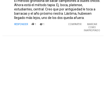
El método grondona de sacar campeones a clubes chicos.
Ahora está el método tapia. Ej. boca, platense,
estudiantes, central. Creo que por antigüedad le toca a
barracas y el año próximo riestra. Lástima, hubiesen
llegado más lejos, uno de los dos queda afuera.
RESPONDER
1
1
COMPARTIR
MARCAR
COMO
INAPROPIADO
PUBLICIDAD