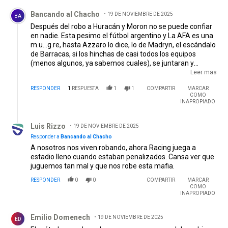
Comentario de Bancando al Chacho .
Bancando al Chacho
19 DE NOVIEMBRE DE 2025
BA
Después del robo a Huracán y Moron no se puede confiar
en nadie. Esta pesimo el fútbol argentino y La AFA es una
m.u...g.re, hasta Azzaro lo dice, lo de Madryn, el escándalo
de Barracas, si los hinchas de casi todos los equipos
(menos algunos, ya sabemos cuales), se juntaran y
marcharan a la AFA para pedir la destitucion de Tapia, algo
Leer mas
tendría que pasar, puede que no, pero es una advertencia
RESPONDER
1
RESPUESTA
1
1
COMPARTIR
MARCAR
para que algo cambie, vamos River
COMO
INAPROPIADO
Respuesta de Luis Rizzo.
Luis Rizzo
19 DE NOVIEMBRE DE 2025
Responder a
Bancando al Chacho
A nosotros nos viven robando, ahora Racing juega a
estadio lleno cuando estaban penalizados. Cansa ver que
juguemos tan mal y que nos robe esta mafia.
RESPONDER
0
0
COMPARTIR
MARCAR
COMO
INAPROPIADO
Comentario de Emilio Domenech.
Emilio Domenech
19 DE NOVIEMBRE DE 2025
ED