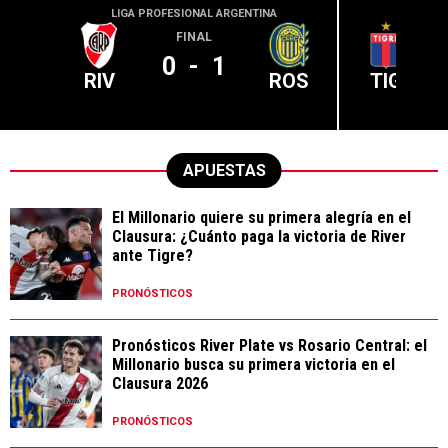
LIGA PROFESIONAL ARGENTINA
LIGA PR
FINAL
0
-
1
RIV
ROS
TIG
APUESTAS
El Millonario quiere su primera alegría en el
Clausura: ¿Cuánto paga la victoria de River
ante Tigre?
PRONÓSTICOS
Pronósticos River Plate vs Rosario Central: el
Millonario busca su primera victoria en el
Clausura 2026
PRONÓSTICOS