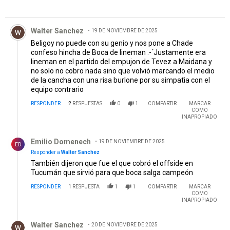
Comentario de Walter Sanchez.
Walter Sanchez
19 DE NOVIEMBRE DE 2025
Beligoy no puede con su genio y nos pone a Chade
confeso hincha de Boca de lineman .-´Justamente era
lineman en el partido del empujon de Tevez a Maidana y
no solo no cobro nada sino que volviò marcando el medio
de la cancha con una risa burlone por su simpatìa con el
equipo contrario
RESPONDER
2
RESPUESTAS
0
1
COMPARTIR
MARCAR
COMO
INAPROPIADO
Respuesta de Emilio Domenech.
Emilio Domenech
19 DE NOVIEMBRE DE 2025
ED
Responder a
Walter Sanchez
También dijeron que fue el que cobró el offside en
Tucumán que sirvió para que boca salga campeón
RESPONDER
1
RESPUESTA
1
1
COMPARTIR
MARCAR
COMO
INAPROPIADO
Respuesta de Walter Sanchez.
Walter Sanchez
20 DE NOVIEMBRE DE 2025