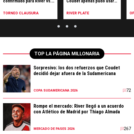
confirmado para River vs.
Coudet apenas pudo usar
Tigre
en River
TORNEO CLAUSURA
RIVER PLATE
OP
TOP LA PÁGINA MILLONARIA
Sorpresivo: los dos refuerzos que Coudet
decidió dejar afuera de la Sudamericana
72
COPA SUDAMERICANA 2026
Rompe el mercado: River llegó a un acuerdo
con Atlético de Madrid por Thiago Almada
267
MERCADO DE PASES 2026