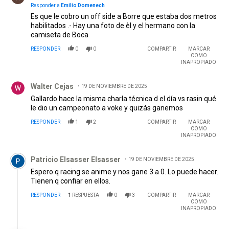
Responder a
Emilio Domenech
Es que le cobro un off side a Borre que estaba dos metros
habilitados .- Hay una foto de èl y el hermano con la
camiseta de Boca
RESPONDER
0
0
COMPARTIR
MARCAR
COMO
INAPROPIADO
Comentario de Walter Cejas.
Walter Cejas
19 DE NOVIEMBRE DE 2025
Gallardo hace la misma charla técnica d el día vs rasin qué
le dio un campeonato a voke y quizás ganemos
RESPONDER
1
2
COMPARTIR
MARCAR
COMO
INAPROPIADO
Comentario de Patricio Elsasser Elsasser.
Patricio Elsasser Elsasser
19 DE NOVIEMBRE DE 2025
Espero q racing se anime y nos gane 3 a 0. Lo puede hacer.
Tienen q confiar en ellos.
RESPONDER
1
RESPUESTA
0
3
COMPARTIR
MARCAR
COMO
INAPROPIADO
Respuesta de El Mago Beto.