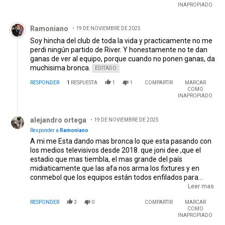
INAPROPIADO
Comentario de Ramoniano.
Ramoniano
19 DE NOVIEMBRE DE 2025
Soy hincha del club de toda la vida y practicamente no me
perdi ningún partido de River. Y honestamente no te dan
ganas de ver al equipo, porque cuando no ponen ganas, da
muchisima bronca.
EDITADO
RESPONDER
1
RESPUESTA
1
1
COMPARTIR
MARCAR
COMO
INAPROPIADO
Respuesta de alejandro ortega.
alejandro ortega
19 DE NOVIEMBRE DE 2025
Responder a
Ramoniano
A mi me Esta dando mas bronca lo que esta pasando con
los medios televisivos desde 2018. que joni dee ,que el
estadio que mas tiembla, el mas grande del país
midiaticamente que las afa nos arma los fixtures y en
conmebol que los equipos están todos enfilados para
sacar en resultado que perjudica a river,que los árbitros
Leer mas
chiqui nuestros presidentes desastrosos ,no basta basta
RESPONDER
3
0
COMPARTIR
MARCAR
basta.
COMO
INAPROPIADO