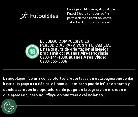
©
Getty Images
River ganó 21 partidos, empató siete y perdió ocho
River lamentó otro mal arbitraje en uno de sus
partidos válidos por el Apertura 2026.
Luego de
haber sido perjudicado en el debut contra
Barracas Central
, el Millonario
sufrió algunos
fallos adversos por parte de
Facundo Tello
en
el empate frente a Rosario Central
(0-0) en el
Gigante de Arroyito por la tercera fecha del
campeonato local.