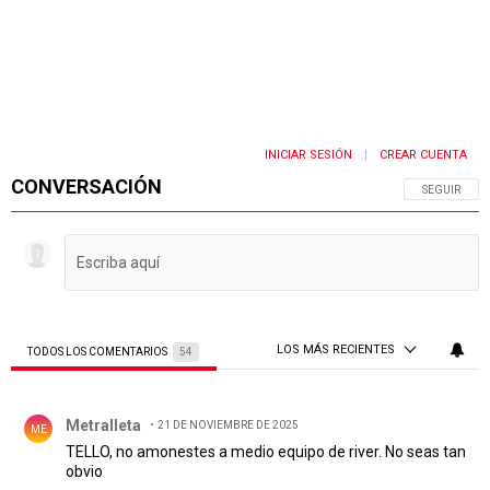
INICIAR SESIÓN
CREAR CUENTA
|
CONVERSACIÓN
SIGA ESTA 
SEGUIR
LOS MÁS RECIENTES
TODOS LOS COMENTARIOS
54
Todos los comentarios
Comentario de Metralleta.
Metralleta
21 DE NOVIEMBRE DE 2025
ME
TELLO, no amonestes a medio equipo de river. No seas tan
obvio