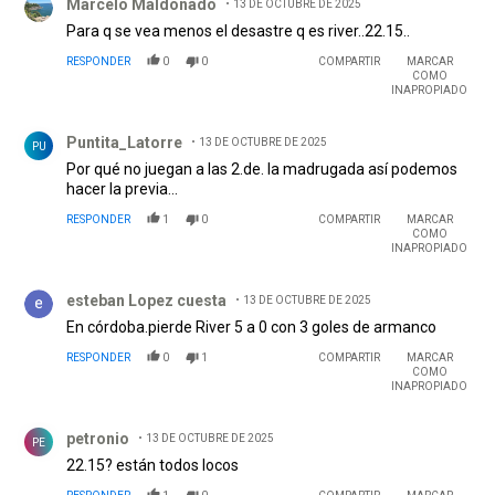
Marcelo Maldonado
13 DE OCTUBRE DE 2025
Para q se vea menos el desastre q es river..22.15..
RESPONDER
0
0
COMPARTIR
MARCAR
COMO
INAPROPIADO
Comentario de Puntita_Latorre.
Puntita_Latorre
13 DE OCTUBRE DE 2025
PU
Por qué no juegan a las 2.de. la madrugada así podemos
hacer la previa...
RESPONDER
1
0
COMPARTIR
MARCAR
COMO
INAPROPIADO
Comentario de esteban Lopez cuesta.
esteban Lopez cuesta
13 DE OCTUBRE DE 2025
En córdoba.pierde River 5 a 0 con 3 goles de armanco
RESPONDER
0
1
COMPARTIR
MARCAR
COMO
INAPROPIADO
Comentario de petronio.
petronio
13 DE OCTUBRE DE 2025
PE
22.15? están todos locos