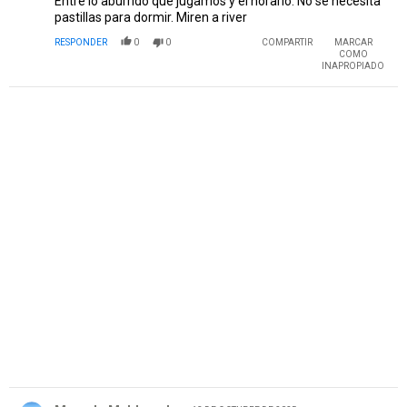
Entre lo aburrido que jugamos y el horario. No sé necesita
pastillas para dormir. Miren a river
RESPONDER
0
0
COMPARTIR
MARCAR
COMO
INAPROPIADO
PUBLICIDAD
Comentario de Marcelo Maldonado.