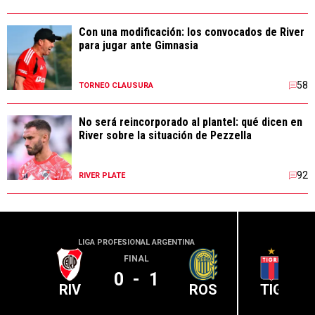
Con una modificación: los convocados de River
para jugar ante Gimnasia
58
TORNEO CLAUSURA
No será reincorporado al plantel: qué dicen en
River sobre la situación de Pezzella
92
RIVER PLATE
LIGA PROFESIONAL ARGENTINA
LIGA PR
FINAL
0
-
1
RIV
ROS
TIG