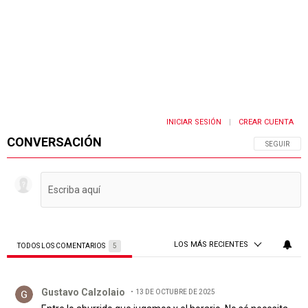
INICIAR SESIÓN
CREAR CUENTA
|
CONVERSACIÓN
SIGA ESTA 
SEGUIR
LOS MÁS RECIENTES
TODOS LOS COMENTARIOS
5
Todos los comentarios
Comentario de Gustavo Calzolaio.
Gustavo Calzolaio
13 DE OCTUBRE DE 2025