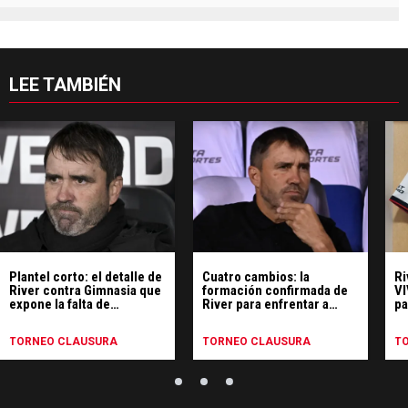
LEE TAMBIÉN
Plantel corto: el detalle de
Cuatro cambios: la
Ri
River contra Gimnasia que
formación confirmada de
VI
expone la falta de
River para enfrentar a
pa
recambio
Gimnasia
TORNEO CLAUSURA
TORNEO CLAUSURA
T