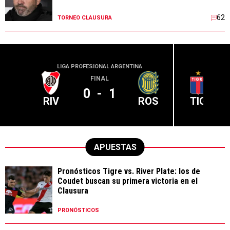
62
TORNEO CLAUSURA
LIGA PROFESIONAL ARGENTINA
LIGA PR
FINAL
0
-
1
RIV
ROS
TIG
APUESTAS
Pronósticos Tigre vs. River Plate: los de
Coudet buscan su primera victoria en el
Clausura
PRONÓSTICOS