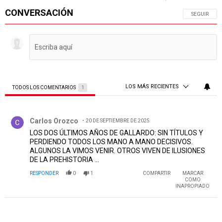
CONVERSACIÓN
SIGA ESTA 
SEGUIR
LOS MÁS RECIENTES
TODOS LOS COMENTARIOS
1
Todos los comentarios
Comentario de Carlos Orozco.
Carlos Orozco
20 DE SEPTIEMBRE DE 2025
LOS DOS ÚLTIMOS AÑOS DE GALLARDO: SIN TÍTULOS Y
PERDIENDO TODOS LOS MANO A MANO DECISIVOS.
ALGUNOS LA VIMOS VENIR. OTROS VIVEN DE ILUSIONES
DE LA PREHISTORIA ...
RESPONDER
0
1
COMPARTIR
MARCAR
COMO
INAPROPIADO