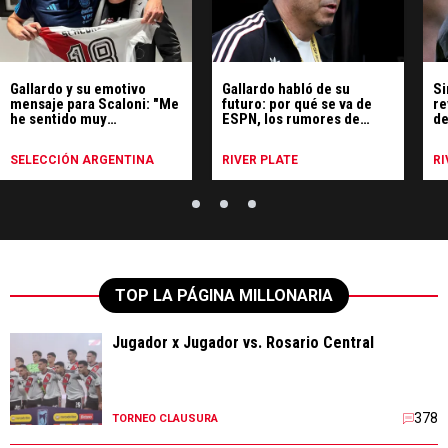
Gallardo y su emotivo
Gallardo habló de su
Si
mensaje para Scaloni: "Me
futuro: por qué se va de
re
he sentido muy
ESPN, los rumores de
de
identificado"
Uruguay y qué hará
SELECCIÓN ARGENTINA
RIVER PLATE
RI
TOP LA PÁGINA MILLONARIA
Jugador x Jugador vs. Rosario Central
378
TORNEO CLAUSURA