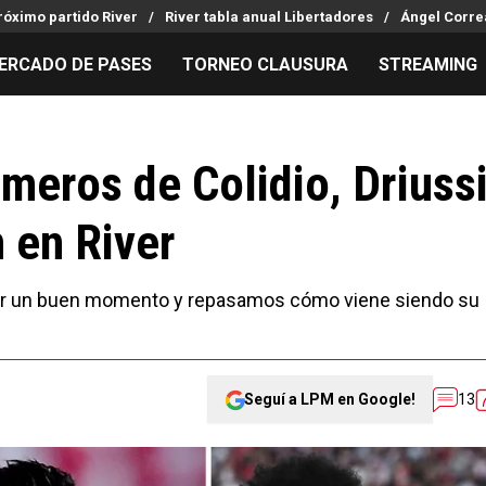
róximo partido River
River tabla anual Libertadores
Ángel Corre
ERCADO DE PASES
TORNEO CLAUSURA
STREAMING
MILLONARIOS
LPM PARA EL HINCHA
APUESTA
Mercado de Pases
Streaming
Noticias
úmeros de Colidio, Driuss
Análisis tácticos
Entradas
Guías
 en River
Juanfer Quintero
Hinchas
Códigos
Chacho Coudet
Los goles de River
Pronósti
Ex River
Entrevistas
Apuesta d
n por un buen momento y repasamos cómo viene siendo su
Seguí a LPM en Google!
13