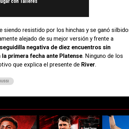
jugar con Talleres
e siendo resistido por los hinchas y se ganó silbido
mente alejado de su mejor versión y frente a
seguidilla negativa de diez encuentros sin
n la primera fecha ante Platense
. Ninguno de los
motivo que explica el presente de
River
.
IUSSI
ltimos 7 días.
de tendencia con el título "Rompe el mercado: River llegó a un acuerdo 
Un artículo de tendencia con el título "Un dream 
Un artículo de 