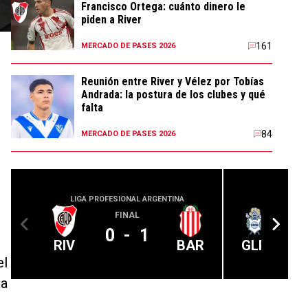
Francisco Ortega: cuánto dinero le
piden a River
161
MERCADO DE PASES 2026
Reunión entre River y Vélez por Tobías
Andrada: la postura de los clubes y qué
falta
84
MERCADO DE PASES 2026
LIGA PROFESIONAL ARGENTINA
LIGA PROFE
FINAL
0
-
1
RIV
BAR
GLP
el
ra