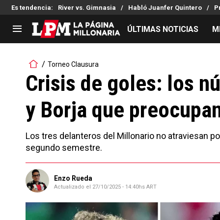
Es tendencia
:
River vs. Gimnasia
Habló Juanfer Quintero
P
ÚLTIMAS NOTICIAS
M
LIGA PROFESIONAL
TORNEOS
Torneo Clausura
Noticias
Copa Sudamericana
Crisis de goles: los n
Tabla de posiciones
Copa Argentina
y Borja que preocupan
Fixture
Selección Argentina
Reserva
Los tres delanteros del Millonario no atraviesa
segundo semestre.
Enzo Rueda
Actualizado el
27/10/2025 - 14:40hs ART