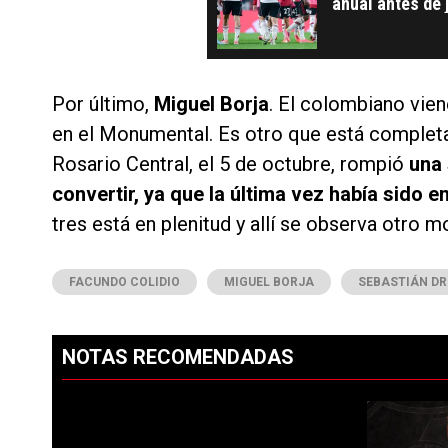
anual antes de 
Por último,
Miguel Borja
. El colombiano vien
en el Monumental. Es otro que está completa
Rosario Central, el 5 de octubre, rompió
una 
convertir, ya que la última vez había sido e
tres está en plenitud y allí se observa otro 
FACUNDO COLIDIO
MIGUEL BORJA
SEBASTIÁN DR
NOTAS RECOMENDADAS
Este listado muestra los artículos con más comentarios en los ú
PUBLICIDAD
Un artículo 