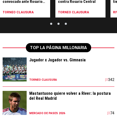
convocado ante Rosario
contra Rosario Central
ti
Central
TORNEO CLAUSURA
TORNEO CLAUSURA
RI
TOP LA PÁGINA MILLONARIA
Jugador x Jugador vs. Gimnasia
342
TORNEO CLAUSURA
Mastantuono quiere volver a River: la postura
del Real Madrid
74
MERCADO DE PASES 2026