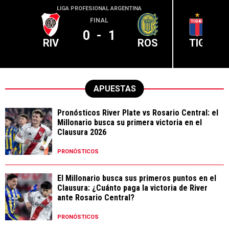
LIGA PROFESIONAL ARGENTINA
LIGA PR
FINAL
0
-
1
RIV
ROS
TIG
APUESTAS
Pronósticos River Plate vs Rosario Central: el
Millonario busca su primera victoria en el
Clausura 2026
PRONÓSTICOS
El Millonario busca sus primeros puntos en el
Clausura: ¿Cuánto paga la victoria de River
ante Rosario Central?
PRONÓSTICOS