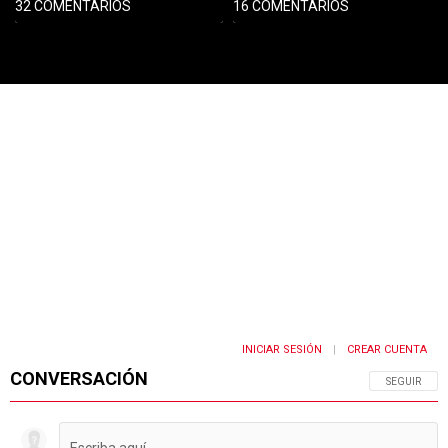
32 COMENTARIOS
16 COMENTARIOS
PUBLICIDAD
INICIAR SESIÓN
CREAR CUENTA
|
CONVERSACIÓN
SIGA ESTA 
SEGUIR