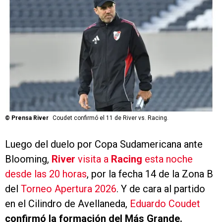
©
Prensa River
Coudet confirmó el 11 de River vs. Racing.
Luego del duelo por Copa Sudamericana ante
Blooming,
River
visita a
Racing
esta noche
desde las 20 horas
, por la fecha 14 de la Zona B
del
Torneo Apertura 2026
. Y de cara al partido
en el Cilindro de Avellaneda,
Eduardo Coudet
confirmó la formación del Más Grande.