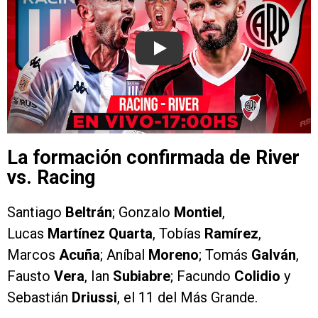
Play
La formación confirmada de River
vs. Racing
Santiago
Beltrán
; Gonzalo
Montiel
,
Lucas
Martínez Quarta
, Tobías
Ramírez
,
Marcos
Acuña
; Aníbal
Moreno
; Tomás
Galván
,
Fausto
Vera
, Ian
Subiabre
; Facundo
Colidio
y
Sebastián
Driussi
, el 11 del Más Grande.