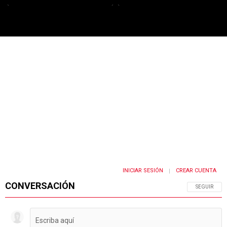
PUBLICIDAD
INICIAR SESIÓN
CREAR CUENTA
|
CONVERSACIÓN
SIGA ESTA 
SEGUIR