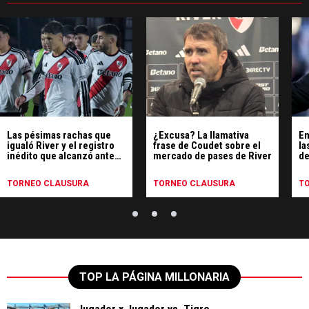
Las pésimas rachas que
¿Excusa? La llamativa
Em
igualó River y el registro
frase de Coudet sobre el
la
inédito que alcanzó ante
mercado de pases de River
de
Tigre
co
TORNEO CLAUSURA
TORNEO CLAUSURA
T
TOP LA PÁGINA MILLONARIA