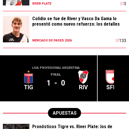
3
RIVER PLATE
Colidio se fue de River y Vasco Da Gama lo
presentó como nuevo refuerzo: los detalles
133
MERCADO DE PASES 2026
LIGA PROFESIONAL ARGENTINA
CONME
FINAL
1
-
0
TIG
RIV
SFE
APUESTAS
Pronósticos Tigre vs. River Plate: los de