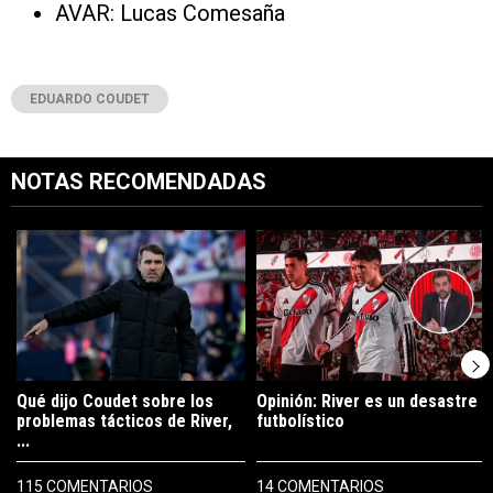
AVAR: Lucas Comesaña
EDUARDO COUDET
NOTAS RECOMENDADAS
Este listado muestra los artículos con más comentarios en los últimos 7
Un artículo de tendencia con el título "Qué dijo Coudet sobre los prob
Un artículo de tendencia con el tít
Qué dijo Coudet sobre los
Opinión: River es un desastre
problemas tácticos de River,
futbolístico
...
115 COMENTARIOS
14 COMENTARIOS