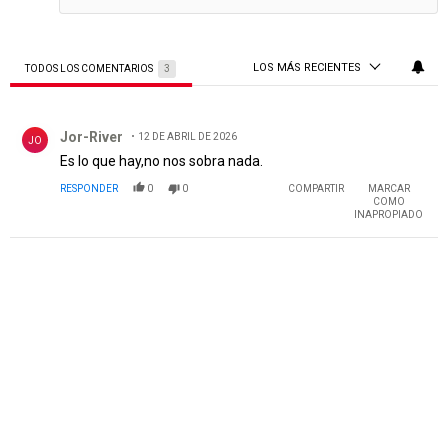
LOS MÁS RECIENTES
TODOS LOS COMENTARIOS
3
Todos los comentarios
Comentario de Jor-River.
Jor-River
12 DE ABRIL DE 2026
JO
Es lo que hay,no nos sobra nada.
RESPONDER
0
0
COMPARTIR
MARCAR
COMO
INAPROPIADO
PUBLICIDAD