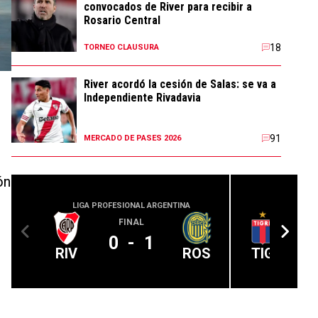
convocados de River para recibir a
Rosario Central
18
TORNEO CLAUSURA
River acordó la cesión de Salas: se va a
Independiente Rivadavia
91
MERCADO DE PASES 2026
ón
LIGA PROFESIONAL ARGENTINA
LIGA PROFE
FINAL
0
-
1
RIV
ROS
TIG