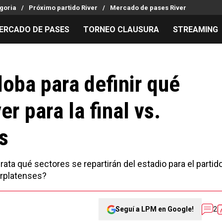
goria
Próximo partido River
Mercado de pases River
ERCADO DE PASES
TORNEO CLAUSURA
STREAMING
MILLONARIOS
LPM PARA EL HINCHA
APUESTA
Mercado de Pases
Streaming
Noticias
oba para definir qué
Análisis tácticos
Entradas
Guías
er para la final vs.
Juanfer Quintero
Hinchas
Códigos
Chacho Coudet
Los goles de River
Pronósti
s
Ex River
Entrevistas
Apuesta d
Pirata qué sectores se repartirán del estadio para el partid
erplatenses?
Seguí a LPM en Google!
2