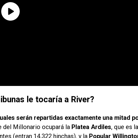
ibunas le tocaría a River?
cuales serán repartidas exactamente una mitad p
e del Millonario ocupará la
Platea Ardiles
, que es l
tes (entran 14.322 hinchas), y la
Popular Willingto