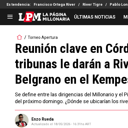
Es tendencia
:
Francisco Ortega River
River Tigre
Pablo Lon
ÚLTIMAS NOTICIAS
M
LIGA PROFESIONAL
TORNEOS
Torneo Apertura
Noticias
Copa Sudamericana
Reunión clave en Córd
Tabla de posiciones
Copa Argentina
tribunas le darán a Riv
Fixture
Selección Argentina
Reserva
Belgrano en el Kempe
Se define entre las dirigencias del Millonario y el 
del próximo domingo. ¿Dónde se ubicarían los riv
Enzo Rueda
Actualizado el
18/05/2026 - 16:31hs ART