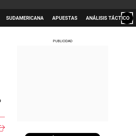
SUDAMERICANA
APUESTAS
ANÁLISIS TÁCTICO
S
PUBLICIDAD
cos
el día
o