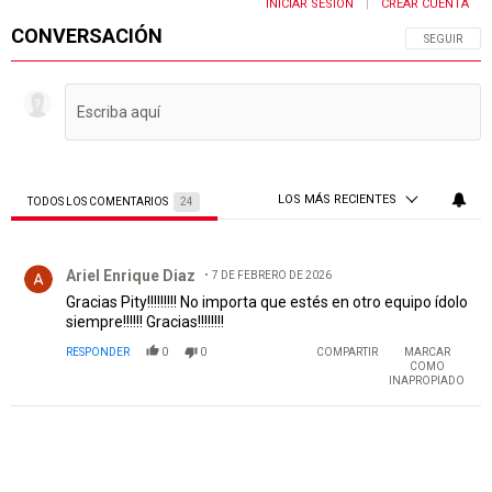
INICIAR SESIÓN
CREAR CUENTA
|
CONVERSACIÓN
SIGA ESTA 
SEGUIR
LOS MÁS RECIENTES
TODOS LOS COMENTARIOS
24
Todos los comentarios
Comentario de Ariel Enrique Diaz.
Ariel Enrique Diaz
7 DE FEBRERO DE 2026
Gracias Pity!!!!!!!!! No importa que estés en otro equipo ídolo
siempre!!!!!! Gracias!!!!!!!!
RESPONDER
0
0
COMPARTIR
MARCAR
COMO
INAPROPIADO