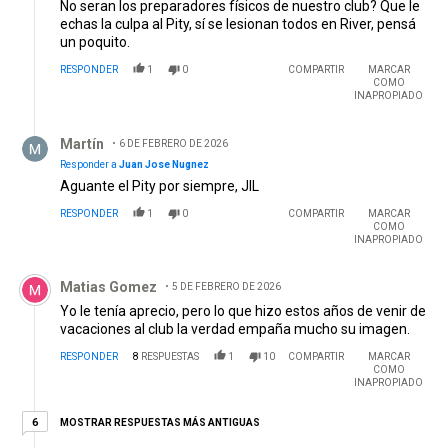
No seran los preparadores físicos de nuestro club? Que le
echas la culpa al Pity, sí se lesionan todos en River, pensá
un poquito.
RESPONDER
1
0
COMPARTIR
MARCAR
COMO
INAPROPIADO
Respuesta de Martín.
Martín
6 DE FEBRERO DE 2026
Responder a
Juan Jose Nugnez
Aguante el Pity por siempre, JIL
RESPONDER
1
0
COMPARTIR
MARCAR
COMO
INAPROPIADO
Comentario de Matias Gomez.
Matias Gomez
5 DE FEBRERO DE 2026
Yo le tenía aprecio, pero lo que hizo estos años de venir de
vacaciones al club la verdad empaña mucho su imagen.
RESPONDER
8
RESPUESTAS
1
10
COMPARTIR
MARCAR
COMO
INAPROPIADO
6 respuestas más antiguas
MOSTRAR RESPUESTAS MÁS ANTIGUAS
6