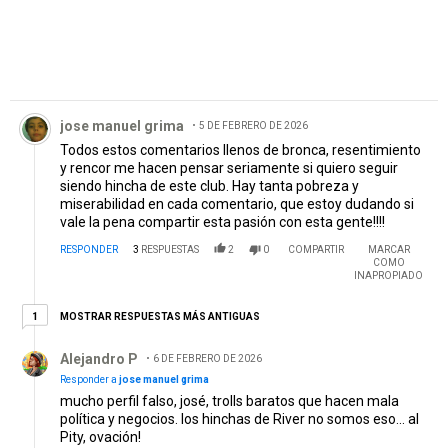
Comentario de jose manuel grima.
jose manuel grima
5 DE FEBRERO DE 2026
Todos estos comentarios llenos de bronca, resentimiento
y rencor me hacen pensar seriamente si quiero seguir
siendo hincha de este club. Hay tanta pobreza y
miserabilidad en cada comentario, que estoy dudando si
vale la pena compartir esta pasión con esta gente!!!!
RESPONDER
3
RESPUESTAS
2
0
COMPARTIR
MARCAR
COMO
INAPROPIADO
1 respuesta más antiguas
MOSTRAR RESPUESTAS MÁS ANTIGUAS
1
Respuesta de Alejandro P.
Alejandro P
6 DE FEBRERO DE 2026
Responder a
jose manuel grima
mucho perfil falso, josé, trolls baratos que hacen mala
política y negocios. los hinchas de River no somos eso... al
Pity, ovación!