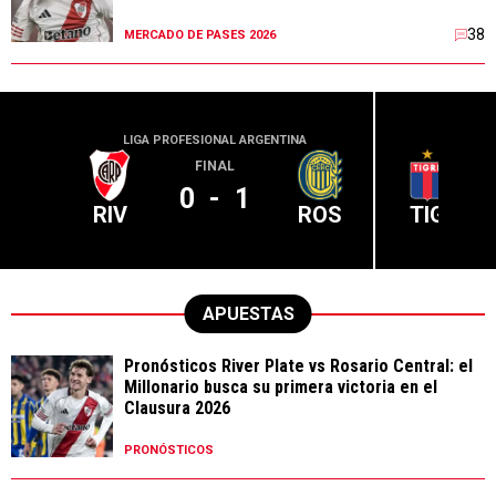
38
MERCADO DE PASES 2026
LIGA PROFESIONAL ARGENTINA
LIGA PR
FINAL
0
-
1
RIV
ROS
TIG
APUESTAS
Pronósticos River Plate vs Rosario Central: el
Millonario busca su primera victoria en el
Clausura 2026
PRONÓSTICOS