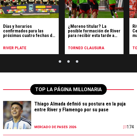
Días y horarios
¿Moreno titular? La
Ri
confirmados para las
posible formación de River
Ce
próximas cuatro fechas de
para recibir esta tarde a
ma
River en el Clausura
Rosario Central
y 
RIVER PLATE
TORNEO CLAUSURA
T
TOP LA PÁGINA MILLONARIA
Thiago Almada definió su postura en la puja
entre River y Flamengo por su pase
174
MERCADO DE PASES 2026