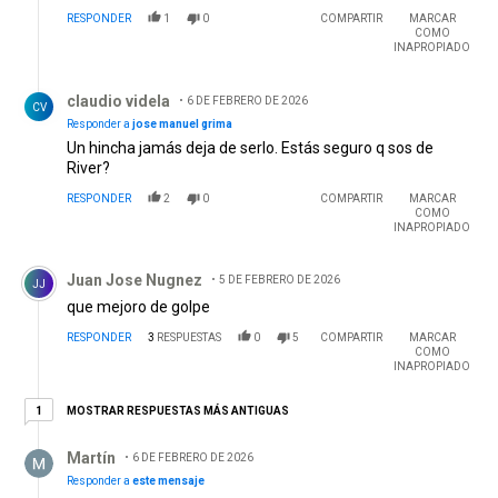
RESPONDER
1
0
COMPARTIR
MARCAR
COMO
INAPROPIADO
Respuesta de claudio videla.
claudio videla
6 DE FEBRERO DE 2026
CV
Responder a
jose manuel grima
Un hincha jamás deja de serlo. Estás seguro q sos de
River?
RESPONDER
2
0
COMPARTIR
MARCAR
COMO
INAPROPIADO
Comentario de Juan Jose Nugnez.
Juan Jose Nugnez
5 DE FEBRERO DE 2026
JJ
que mejoro de golpe
RESPONDER
3
RESPUESTAS
0
5
COMPARTIR
MARCAR
COMO
INAPROPIADO
1 respuesta más antiguas
MOSTRAR RESPUESTAS MÁS ANTIGUAS
1
Respuesta de Martín.
Martín
6 DE FEBRERO DE 2026
Responder a
este mensaje