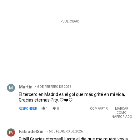
PUBLICIDAD
Comentario de Martín.
Martín
6 DE FEBRERO DE 2026
El tercero en Madrid es el gol que más grité en mi vida,
Gracias eternas Pity. 🤍❤️🤍
RESPONDER
1
0
COMPARTIR
MARCAR
COMO
INAPROPIADO
Comentario de FabiodelSur.
FabiodelSur
6 DE FEBRERO DE 2026
FA
Pity!!! Gracias eternas!! Hasta el día que me muera voy a