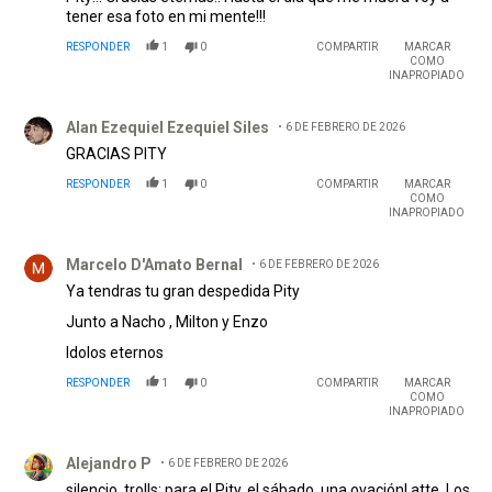
tener esa foto en mi mente!!!
RESPONDER
1
0
COMPARTIR
MARCAR
COMO
INAPROPIADO
Comentario de Alan Ezequiel Ezequiel Siles.
Alan Ezequiel Ezequiel Siles
6 DE FEBRERO DE 2026
GRACIAS PITY
RESPONDER
1
0
COMPARTIR
MARCAR
COMO
INAPROPIADO
Comentario de Marcelo D'Amato Bernal.
Marcelo D'Amato Bernal
6 DE FEBRERO DE 2026
Ya tendras tu gran despedida Pity
Junto a Nacho , Milton y Enzo
Idolos eternos
RESPONDER
1
0
COMPARTIR
MARCAR
COMO
INAPROPIADO
Comentario de Alejandro P.
Alejandro P
6 DE FEBRERO DE 2026
silencio, trolls: para el Pity, el sábado, una ovación! atte. Los