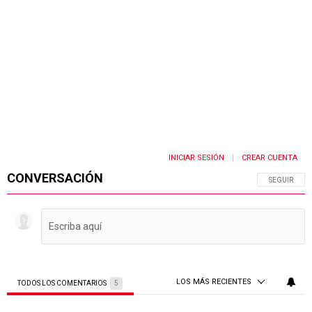
INICIAR SESIÓN
CREAR CUENTA
|
CONVERSACIÓN
SIGA ESTA 
SEGUIR
LOS MÁS RECIENTES
TODOS LOS COMENTARIOS
5
Todos los comentarios