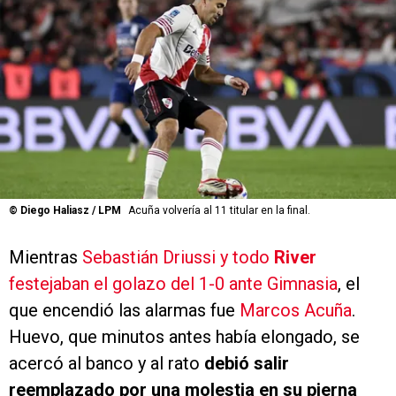
©
Diego Haliasz / LPM
Acuña volvería al 11 titular en la final.
Mientras
Sebastián Driussi y todo
River
festejaban el golazo del 1-0 ante Gimnasia
, el
que encendió las alarmas fue
Marcos Acuña
.
Huevo, que minutos antes había elongado, se
acercó al banco y al rato
debió salir
reemplazado por una molestia en su pierna