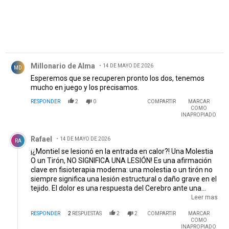
Comentario de Millonario de Alma.
Millonario de Alma
14 DE MAYO DE 2026
MD
Esperemos que se recuperen pronto los dos, tenemos
mucho en juego y los precisamos.
RESPONDER
2
0
COMPARTIR
MARCAR
COMO
INAPROPIADO
Comentario de Rafael.
Rafael
14 DE MAYO DE 2026
RA
¡¿Montiel se lesionó en la entrada en calor?! Una Molestia
O un Tirón, NO SIGNIFICA UNA LESIÓN! Es una afirmación
clave en fisioterapia moderna: una molestia o un tirón no
siempre significa una lesión estructural o daño grave en el
tejido. El dolor es una respuesta del Cerebro ante una
amenaza percibida, no necesariamente un indicador
Leer mas
directo de ruptura o daño. y lo de Acuña lo Mismo. LEAN
RESPONDER
2
RESPUESTAS
2
2
COMPARTIR
MARCAR
ESTUDIEN NO SEAN LIBERTOS.
EDITADO
COMO
INAPROPIADO