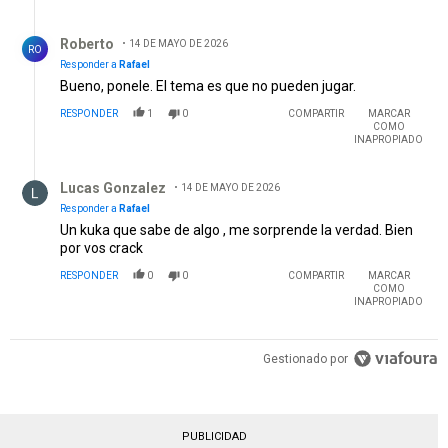
Respuesta de Roberto .
Roberto
14 DE MAYO DE 2026
RO
Responder a
Rafael
Bueno, ponele. El tema es que no pueden jugar.
RESPONDER
1
0
COMPARTIR
MARCAR
COMO
INAPROPIADO
Respuesta de Lucas Gonzalez.
Lucas Gonzalez
14 DE MAYO DE 2026
Responder a
Rafael
Un kuka que sabe de algo , me sorprende la verdad. Bien
por vos crack
RESPONDER
0
0
COMPARTIR
MARCAR
COMO
INAPROPIADO
Gestionado por
PUBLICIDAD