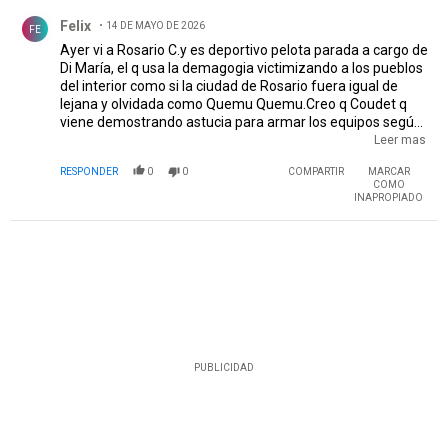
Comentario de Felix.
Felix
14 DE MAYO DE 2026
FE
Ayer vi a Rosario C.y es deportivo pelota parada a cargo de
Di María, el q usa la demagogia victimizando a los pueblos
del interior como si la ciudad de Rosario fuera igual de
lejana y olvidada como Quemu Quemu.Creo q Coudet q
viene demostrando astucia para armar los equipos según
el rival q enfrente, debería poner tres centrales, Pezella de
Leer mas
último hombre entre M.Quarta y Rivero para contrarrestar
RESPONDER
0
0
COMPARTIR
MARCAR
la cantidad de centros q tiran los de Almirón durante todo
COMO
el partido.
INAPROPIADO
PUBLICIDAD