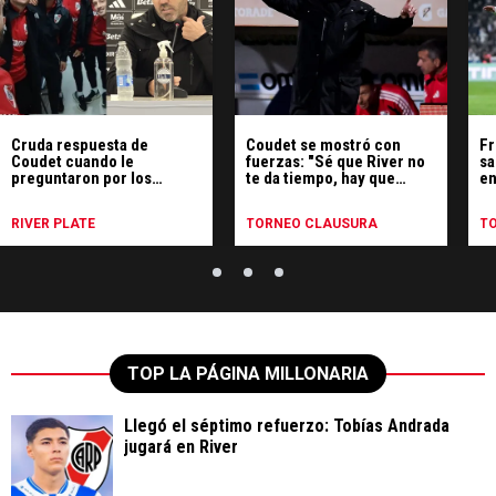
Cruda respuesta de
Coudet se mostró con
Fr
Coudet cuando le
fuerzas: "Sé que River no
sa
preguntaron por los
te da tiempo, hay que
en
borrados: qué dijo
ganar y mucho"
RIVER PLATE
TORNEO CLAUSURA
T
TOP LA PÁGINA MILLONARIA
Llegó el séptimo refuerzo: Tobías Andrada
jugará en River