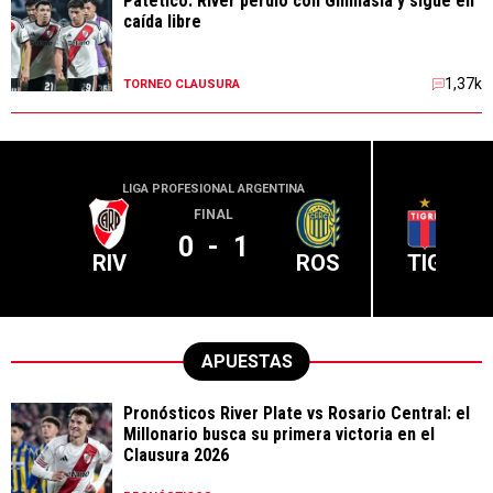
Patético: River perdió con Gimnasia y sigue en
caída libre
1,37k
TORNEO CLAUSURA
LIGA PROFESIONAL ARGENTINA
LIGA PR
FINAL
0
-
1
RIV
ROS
TIG
APUESTAS
Pronósticos River Plate vs Rosario Central: el
Millonario busca su primera victoria en el
Clausura 2026