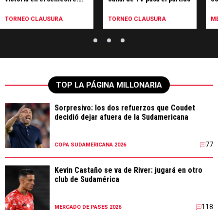
hora, TV y formaciones
TORNEO CLAUSURA
TORNEO CLAUSURA
ME
TOP LA PÁGINA MILLONARIA
Sorpresivo: los dos refuerzos que Coudet
decidió dejar afuera de la Sudamericana
77
COPA SUDAMERICANA 2026
Kevin Castaño se va de River: jugará en otro
club de Sudamérica
118
MERCADO DE PASES 2026