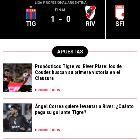
LIGA PROFESIONAL ARGENTINA
CONME
FINAL
1
-
0
TIG
RIV
SFE
APUESTAS
Pronósticos Tigre vs. River Plate: los de
Coudet buscan su primera victoria en el
Clausura
PRONÓSTICOS
Ángel Correa quiere levantar a River: ¿Cuánto
paga su gol ante Tigre?
PRONÓSTICOS