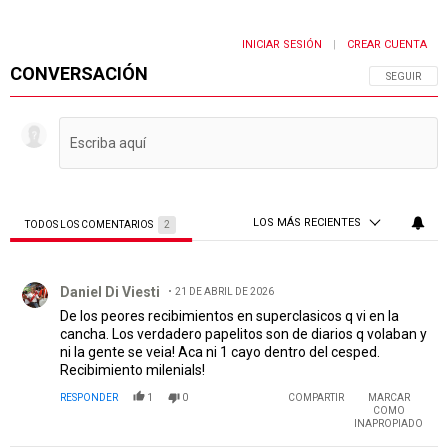
INICIAR SESIÓN
CREAR CUENTA
|
CONVERSACIÓN
SIGA ESTA 
SEGUIR
LOS MÁS RECIENTES
TODOS LOS COMENTARIOS
2
Todos los comentarios
Comentario de Daniel Di Viesti.
Daniel Di Viesti
21 DE ABRIL DE 2026
De los peores recibimientos en superclasicos q vi en la
cancha. Los verdadero papelitos son de diarios q volaban y
ni la gente se veia! Aca ni 1 cayo dentro del cesped.
Recibimiento milenials!
RESPONDER
1
0
COMPARTIR
MARCAR
COMO
INAPROPIADO