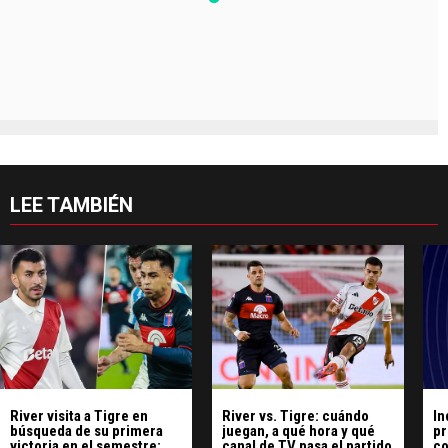
LEE TAMBIÉN
River visita a Tigre en
River vs. Tigre: cuándo
In
búsqueda de su primera
juegan, a qué hora y qué
pr
victoria en el semestre:
canal de TV pasa el partido
co