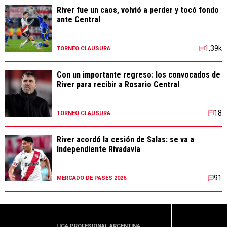
River fue un caos, volvió a perder y tocó fondo
ante Central
1,39k
TORNEO CLAUSURA
Con un importante regreso: los convocados de
River para recibir a Rosario Central
18
TORNEO CLAUSURA
River acordó la cesión de Salas: se va a
Independiente Rivadavia
91
MERCADO DE PASES 2026
LIGA PROFESIONAL ARGENTINA
LIGA PR