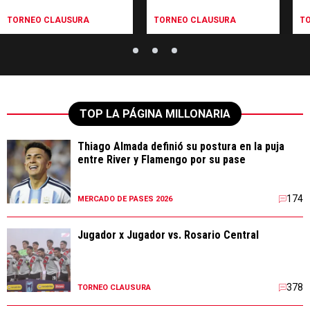
perder ante Rosario
Central
TORNEO CLAUSURA
TORNEO CLAUSURA
T
TOP LA PÁGINA MILLONARIA
Thiago Almada definió su postura en la puja
entre River y Flamengo por su pase
174
MERCADO DE PASES 2026
Jugador x Jugador vs. Rosario Central
378
TORNEO CLAUSURA