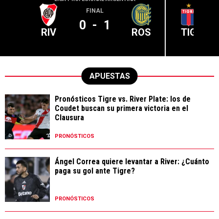
FINAL
0
-
1
RIV
ROS
TIG
APUESTAS
Pronósticos Tigre vs. River Plate: los de
Coudet buscan su primera victoria en el
Clausura
PRONÓSTICOS
Ángel Correa quiere levantar a River: ¿Cuánto
paga su gol ante Tigre?
PRONÓSTICOS