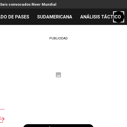
Seis convocados River Mundial
DO DE PASES
SUDAMERICANA
ANÁLISIS TÁCTICO
S
PUBLICIDAD
cos
el día
 Mundial 2026