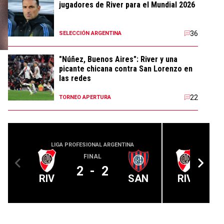
jugadores de River para el Mundial 2026
36
SELECCIÓN ARGENTINA
"Núñez, Buenos Aires": River y una
picante chicana contra San Lorenzo en
las redes
22
TORNEO APERTURA
LIGA PROFESIONAL ARGENTINA
CONMEBOL
FINAL
2
-
2
RIV
SAN
RIV