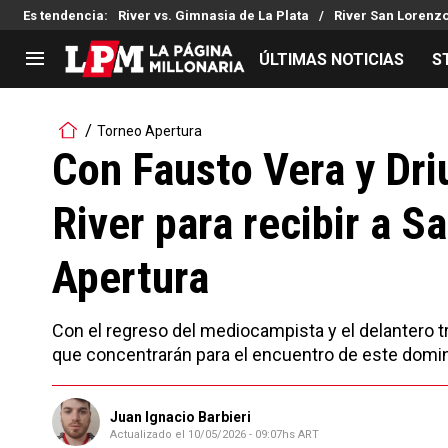
Es tendencia
:
River vs. Gimnasia de La Plata
River San Lorenz
ÚLTIMAS NOTICIAS
S
LIGA PROFESIONAL
TORNEOS
Torneo Apertura
Noticias
Copa Sudamericana
Con Fausto Vera y Dri
Tabla de posiciones
Copa Argentina
River para recibir a S
Fixture
Selección Argentina
Reserva
Apertura
Con el regreso del mediocampista y el delantero tr
que concentrarán para el encuentro de este domi
Juan Ignacio Barbieri
Actualizado el
10/05/2026 - 09:07hs ART