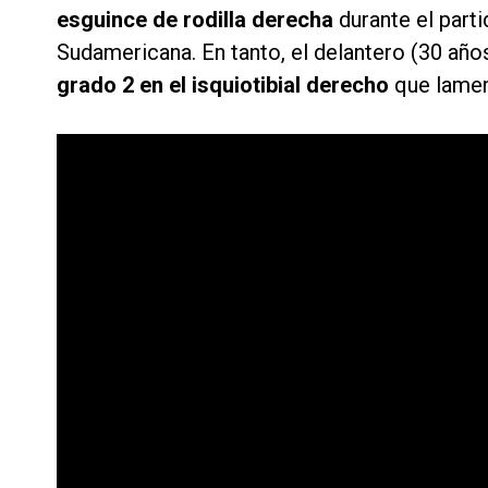
esguince de rodilla derecha
durante el part
Sudamericana. En tanto, el delantero (30 año
grado 2 en el isquiotibial derecho
que lamen