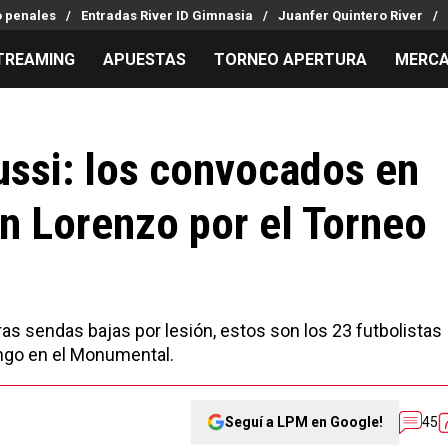
o penales
Entradas River ID Gimnasia
Juanfer Quintero River
TREAMING
APUESTAS
TORNEO APERTURA
MERCA
MILLONARIOS
LPM PARA EL HINCHA
APUESTA
Mercado de Pases
Streaming
Noticias
ussi: los convocados en
Análisis tácticos
Entradas
Guías
an Lorenzo por el Torneo
Juanfer Quintero
Hinchas
Códigos
Chacho Coudet
Los goles de River
Pronósti
Ex River
Entrevistas
Apuesta d
Apuestas
as sendas bajas por lesión, estos son los 23 futbolistas
ngo en el Monumental.
Seguí a LPM en Google!
45