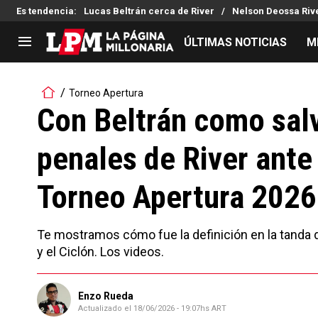
Es tendencia
:
Lucas Beltrán cerca de River
Nelson Deossa Riv
ÚLTIMAS NOTICIAS
M
LIGA PROFESIONAL
TORNEOS
Torneo Apertura
Noticias
Copa Sudamericana
Con Beltrán como salv
Tabla de posiciones
Copa Argentina
penales de River ante
Fixture
Selección Argentina
Reserva
Torneo Apertura 2026
Te mostramos cómo fue la definición en la tanda 
y el Ciclón. Los videos.
Enzo Rueda
Actualizado el
18/06/2026 - 19:07hs ART