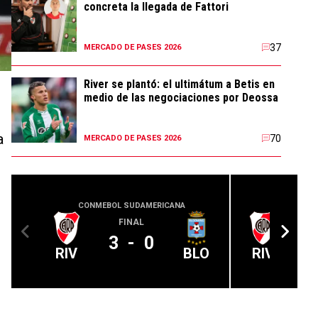
concreta la llegada de Fattori
37
MERCADO DE PASES 2026
River se plantó: el ultimátum a Betis en
medio de las negociaciones por Deossa
a
70
MERCADO DE PASES 2026
CONMEBOL SUDAMERICANA
CLUB 
FINAL
3
-
0
RIV
BLO
RIV