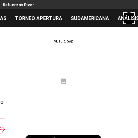
Refuerzos River
TAS
TORNEO APERTURA
SUDAMERICANA
ANÁLISI
S
PUBLICIDAD
cos
el día
 Mundial 2026
io