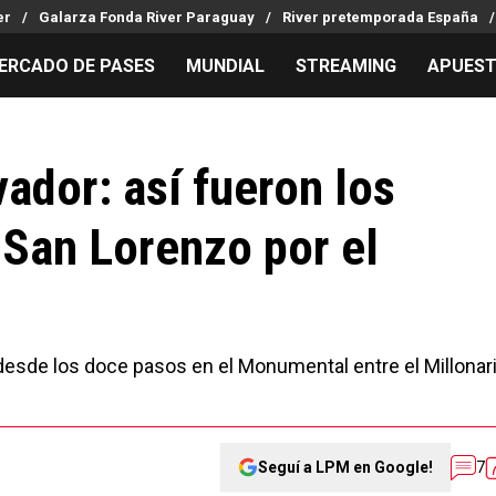
er
Galarza Fonda River Paraguay
River pretemporada España
ERCADO DE PASES
MUNDIAL
STREAMING
APUES
MILLONARIOS
LPM PARA EL HINCHA
APUESTA
Mercado de Pases
Streaming
Noticias
ador: así fueron los
Análisis tácticos
Entradas
Guías
 San Lorenzo por el
Juanfer Quintero
Hinchas
Códigos
Chacho Coudet
Los goles de River
Pronósti
Ex River
Entrevistas
Apuesta d
Apuestas
desde los doce pasos en el Monumental entre el Millonar
Seguí a LPM en Google!
7