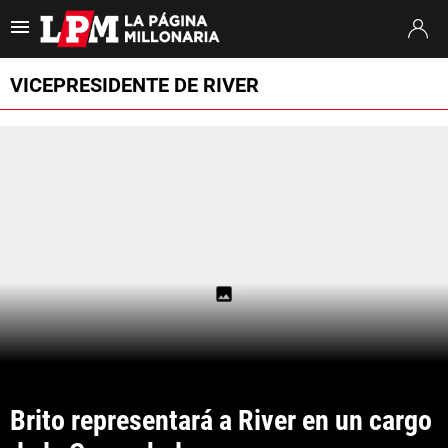
Es tendencia
:
Coudet River Tigre
Puntajes River Tigre
Próximo partido
VICEPRESIDENTE DE RIVER
ULTIMAS NOTICIAS
STREAMING
TORNEO CLAUSURA
SUDAMERICANA
MERCADO DE PASES
FIXTURE
POSICIONES
Brito representará a River en un cargo 
OPINIÓN