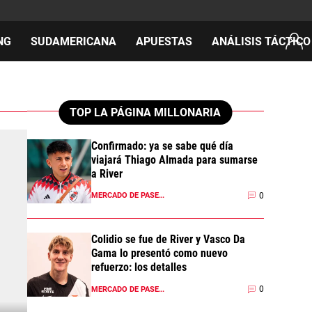
NG
SUDAMERICANA
APUESTAS
ANÁLISIS TÁCTICO
AS
TOP LA PÁGINA MILLONARIA
Confirmado: ya se sabe qué día
viajará Thiago Almada para sumarse
cos
a River
del día
0
MERCADO DE PASES 2026
Colidio se fue de River y Vasco Da
Gama lo presentó como nuevo
refuerzo: los detalles
0
MERCADO DE PASES 2026