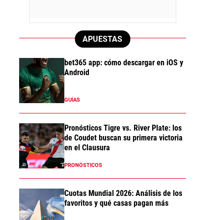
APUESTAS
bet365 app: cómo descargar en iOS y
Android
GUÍAS
Pronósticos Tigre vs. River Plate: los
de Coudet buscan su primera victoria
en el Clausura
PRONÓSTICOS
Cuotas Mundial 2026: Análisis de los
favoritos y qué casas pagan más