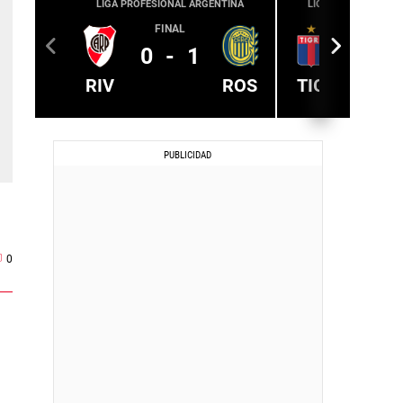
LIGA PROFESIONAL ARGENTINA
LIGA PROFESIONAL
FINAL
08/08
17:00
0
-
1
RIV
ROS
TIG
0