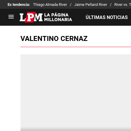
Es tendencia
:
Thiago Almada River
Jaime Peñarol River
River vs. 
ÚLTIMAS NOTICIAS
VALENTINO CERNAZ
LIGA PROFESIONAL
TORNEOS
Noticias
Copa Sudamericana
Tabla de posiciones
Copa Argentina
Fixture
Selección Argentina
Reserva