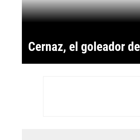
Cernaz, el goleador de