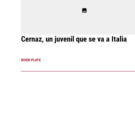
Cernaz, un juvenil que se va a Italia
RIVER PLATE