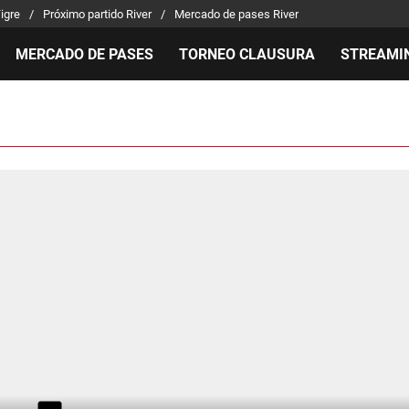
Tigre
Próximo partido River
Mercado de pases River
MERCADO DE PASES
TORNEO CLAUSURA
STREAMI
MILLONARIOS
LPM PARA EL HINCHA
APUEST
Mercado de Pases
Streaming
Noticias
Análisis tácticos
Entradas
Guías
Juanfer Quintero
Hinchas
Códigos
Chacho Coudet
Los goles de River
Pronósti
Ex River
Entrevistas
Apuesta 