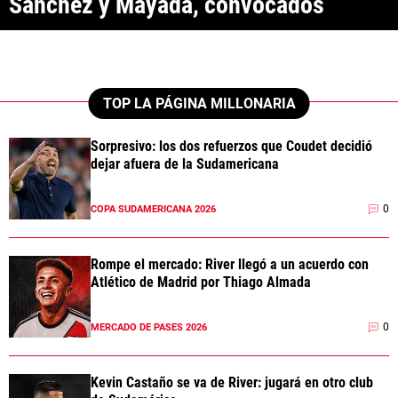
Sánchez y Mayada, convocados
ANÁLISIS TÁCTICO
CHACHO COUDET
APUESTAS
TOP LA PÁGINA MILLONARIA
NOTICIAS
Sorpresivo: los dos refuerzos que Coudet decidió
dejar afuera de la Sudamericana
GUÍAS
0
COPA SUDAMERICANA 2026
CÓDIGOS
QUIENES SOMOS
STAFF
CONTACTO
PRONÓSTICOS
Rompe el mercado: River llegó a un acuerdo con
ESCRIBÍ EN LA PÁGINA MILLONARIA
APUESTAS
Atlético de Madrid por Thiago Almada
La Página Millonaria es un sitio no oficial, creado por socios e
APUESTA DEL DÍA
hinchas de River y no tiene afiliación alguna con el club Atlético River
Plate.
0
MERCADO DE PASES 2026
Esta sección no tiene relación alguna con el club. Para visitar el sitio
oficial
haz click aquí
Kevin Castaño se va de River: jugará en otro club