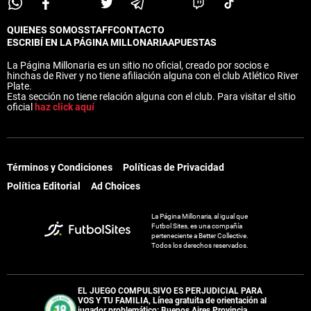
QUIENES SOMOS
STAFF
CONTACTO
ESCRIBÍ EN LA PÁGINA MILLONARIA
APUESTAS
La Página Millonaria es un sitio no oficial, creado por socios e
hinchas de River y no tiene afiliación alguna con el club Atlético River
Plate.
Esta sección no tiene relación alguna con el club. Para visitar el sitio
oficial
haz click aquí
Términos y Condiciones
Políticas de Privacidad
Política Editorial
Ad Choices
La Página Millonaria, al igual que
Futbol Sites, es una compañía
perteneciente a Better Collective.
Todos los derechos reservados.
EL JUEGO COMPULSIVO ES PERJUDICIAL PARA
VOS Y TU FAMILIA, Línea gratuita de orientación al
jugador problemático: Buenos Aires Provincia