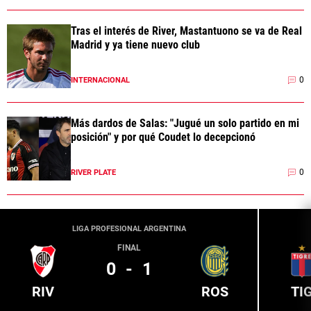
Tras el interés de River, Mastantuono se va de Real
Madrid y ya tiene nuevo club
0
INTERNACIONAL
Más dardos de Salas: "Jugué un solo partido en mi
posición" y por qué Coudet lo decepcionó
0
RIVER PLATE
LIGA PROFESIONAL ARGENTINA
FINAL
0
-
1
RIV
ROS
TI