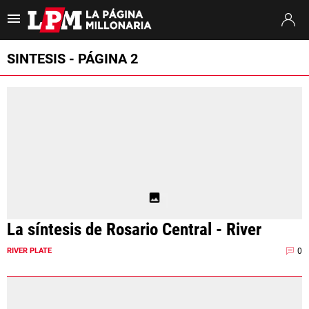
Es tendencia
:
Thiago Almada River
Jaime Peñarol River
River vs. Tig
SINTESIS - PÁGINA 2
ULTIMAS NOTICIAS
STREAMING
TORNEO CLAUSURA
SUDAMERICANA
MERCADO DE PASES
La síntesis de Rosario Central - River
FIXTURE
0
RIVER PLATE
POSICIONES
OPINIÓN