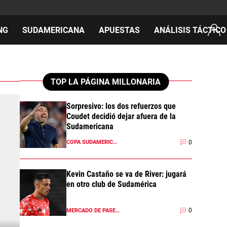
NG
SUDAMERICANA
APUESTAS
ANÁLISIS TÁCTICO
AS
TOP LA PÁGINA MILLONARIA
Sorpresivo: los dos refuerzos que
Coudet decidió dejar afuera de la
cos
Sudamericana
del día
0
COPA SUDAMERICANA 2026
Kevin Castaño se va de River: jugará
en otro club de Sudamérica
0
MERCADO DE PASES 2026