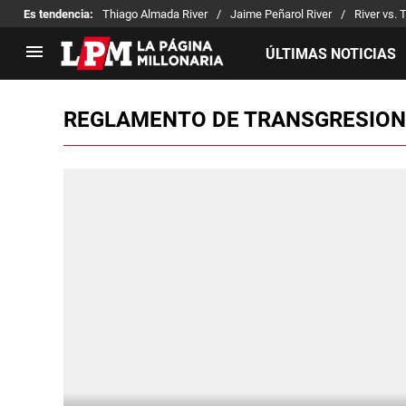
Es tendencia
:
Thiago Almada River
Jaime Peñarol River
River vs. 
ÚLTIMAS NOTICIAS
REGLAMENTO DE TRANSGRESION
LIGA PROFESIONAL
TORNEOS
Noticias
Copa Sudamericana
Tabla de posiciones
Copa Argentina
Fixture
Selección Argentina
Reserva