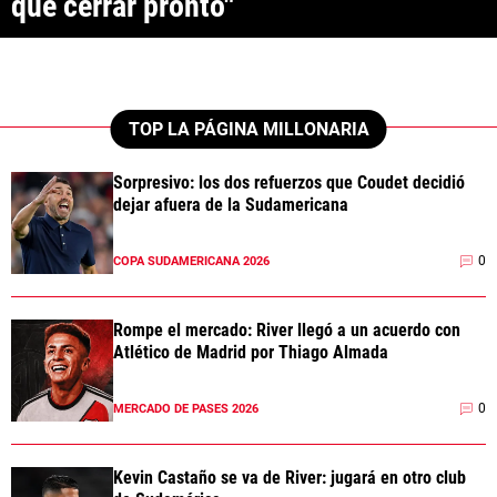
que cerrar pronto"
ANÁLISIS TÁCTICO
CHACHO COUDET
APUESTAS
TOP LA PÁGINA MILLONARIA
NOTICIAS
Sorpresivo: los dos refuerzos que Coudet decidió
dejar afuera de la Sudamericana
GUÍAS
0
COPA SUDAMERICANA 2026
CÓDIGOS
QUIENES SOMOS
STAFF
CONTACTO
PRONÓSTICOS
Rompe el mercado: River llegó a un acuerdo con
ESCRIBÍ EN LA PÁGINA MILLONARIA
APUESTAS
Atlético de Madrid por Thiago Almada
La Página Millonaria es un sitio no oficial, creado por socios e
APUESTA DEL DÍA
hinchas de River y no tiene afiliación alguna con el club Atlético River
Plate.
0
MERCADO DE PASES 2026
Esta sección no tiene relación alguna con el club. Para visitar el sitio
oficial
haz click aquí
Kevin Castaño se va de River: jugará en otro club