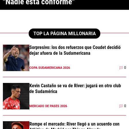
"Nadie está conforme"
ANÁLISIS TÁCTICO
CHACHO COUDET
APUESTAS
TOP LA PÁGINA MILLONARIA
NOTICIAS
Sorpresivo: los dos refuerzos que Coudet decidió
dejar afuera de la Sudamericana
GUÍAS
0
COPA SUDAMERICANA 2026
CÓDIGOS
QUIENES SOMOS
STAFF
CONTACTO
PRONÓSTICOS
Kevin Castaño se va de River: jugará en otro club
ESCRIBÍ EN LA PÁGINA MILLONARIA
APUESTAS
de Sudamérica
La Página Millonaria es un sitio no oficial, creado por socios e
APUESTA DEL DÍA
hinchas de River y no tiene afiliación alguna con el club Atlético River
Plate.
0
MERCADO DE PASES 2026
Esta sección no tiene relación alguna con el club. Para visitar el sitio
oficial
haz click aquí
Rompe el mercado: River llegó a un acuerdo con