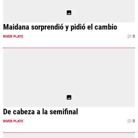
Términos y Condiciones
Políticas de Privacidad
Política Editorial
Ad Choices
Maidana sorprendió y pidió el cambio
La Página Millonaria, al igual que
Futbol Sites, es una compañía
0
RIVER PLATE
perteneciente a Better Collective.
Todos los derechos reservados.
EL JUEGO COMPULSIVO ES PERJUDICIAL PARA
VOS Y TU FAMILIA, Línea gratuita de orientación al
jugador problemático: Buenos Aires Provincia
0800-444-4000, Buenos Aires Ciudad 0800-666-
6006
La aceptación de una de las ofertas presentadas en esta página
puede dar lugar a un pago a
La Página Millonaria
. Este pago puede
influir en cómo y dónde aparecen los operadores de juego en la
De cabeza a la semifinal
página y en el orden en que aparecen, pero no influye en nuestras
evaluaciones.
0
RIVER PLATE
EL JUGAR COMPULSIVAMENTE ES PERJUDICIAL PARA LA SALUD.