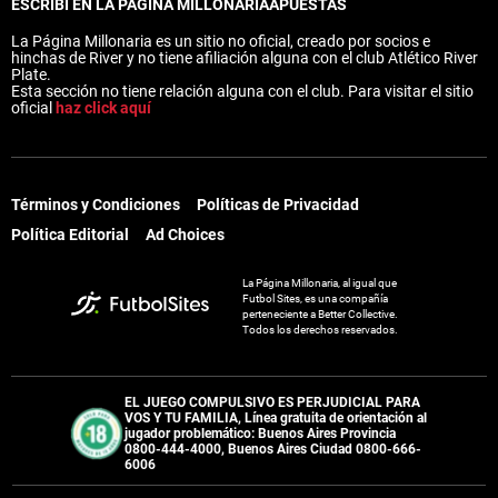
ESCRIBÍ EN LA PÁGINA MILLONARIA
APUESTAS
La Página Millonaria es un sitio no oficial, creado por socios e
hinchas de River y no tiene afiliación alguna con el club Atlético River
Plate.
Esta sección no tiene relación alguna con el club. Para visitar el sitio
oficial
haz click aquí
Términos y Condiciones
Políticas de Privacidad
Política Editorial
Ad Choices
La Página Millonaria, al igual que
Futbol Sites, es una compañía
perteneciente a Better Collective.
Todos los derechos reservados.
EL JUEGO COMPULSIVO ES PERJUDICIAL PARA
VOS Y TU FAMILIA, Línea gratuita de orientación al
jugador problemático: Buenos Aires Provincia
0800-444-4000, Buenos Aires Ciudad 0800-666-
6006