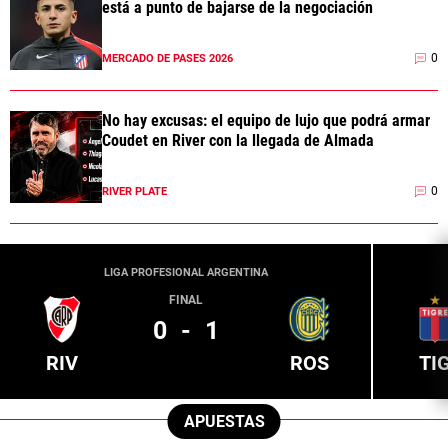
está a punto de bajarse de la negociación
0
MERCADO DE PASES 2026
No hay excusas: el equipo de lujo que podrá armar
Coudet en River con la llegada de Almada
0
RIVER PLATE
LIGA PROFESIONAL ARGENTINA
FINAL
0
-
1
RIV
ROS
TI
APUESTAS