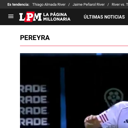
Es tendencia
:
Thiago Almada River
Jaime Peñarol River
River vs. 
ÚLTIMAS NOTICIAS
PEREYRA
LIGA PROFESIONAL
TORNEOS
Noticias
Copa Sudamericana
Tabla de posiciones
Copa Argentina
Fixture
Selección Argentina
Reserva