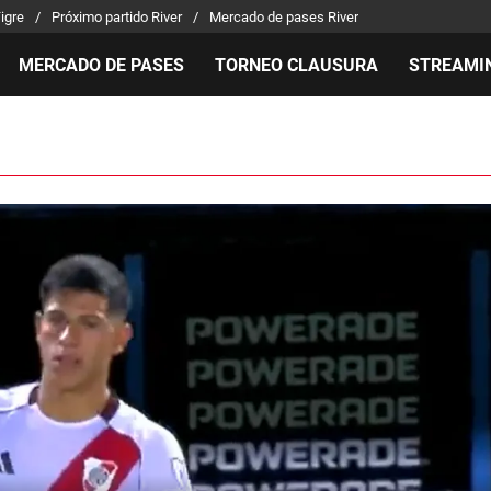
Tigre
Próximo partido River
Mercado de pases River
MERCADO DE PASES
TORNEO CLAUSURA
STREAMI
MILLONARIOS
LPM PARA EL HINCHA
APUEST
Mercado de Pases
Streaming
Noticias
Análisis tácticos
Entradas
Guías
Juanfer Quintero
Hinchas
Códigos
Chacho Coudet
Los goles de River
Pronósti
Ex River
Entrevistas
Apuesta 