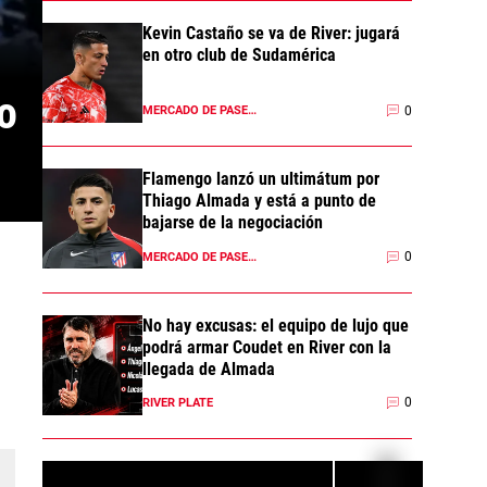
Kevin Castaño se va de River: jugará
en otro club de Sudamérica
 
0
MERCADO DE PASES 2026
Flamengo lanzó un ultimátum por
Thiago Almada y está a punto de
bajarse de la negociación
0
MERCADO DE PASES 2026
No hay excusas: el equipo de lujo que
podrá armar Coudet en River con la
llegada de Almada
0
RIVER PLATE