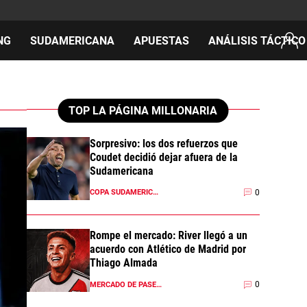
NG
SUDAMERICANA
APUESTAS
ANÁLISIS TÁCTICO
AS
TOP LA PÁGINA MILLONARIA
Sorpresivo: los dos refuerzos que
Coudet decidió dejar afuera de la
cos
Sudamericana
del día
0
COPA SUDAMERICANA 2026
Rompe el mercado: River llegó a un
acuerdo con Atlético de Madrid por
Thiago Almada
0
MERCADO DE PASES 2026