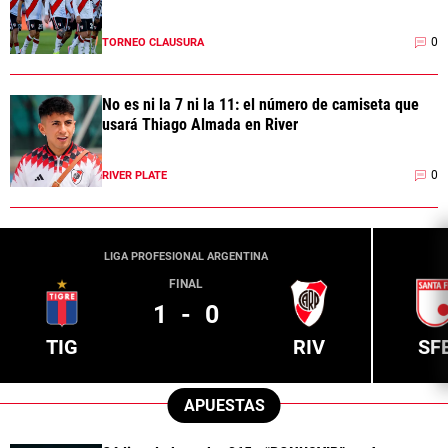
0
TORNEO CLAUSURA
No es ni la 7 ni la 11: el número de camiseta que
usará Thiago Almada en River
0
RIVER PLATE
LIGA PROFESIONAL ARGENTINA
FINAL
1
-
0
TIG
RIV
SF
APUESTAS