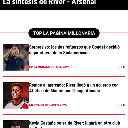
La síntesis de River - Arsenal
ANÁLISIS TÁCTICO
CHACHO COUDET
APUESTAS
TOP LA PÁGINA MILLONARIA
NOTICIAS
Sorpresivo: los dos refuerzos que Coudet decidió
dejar afuera de la Sudamericana
GUÍAS
0
COPA SUDAMERICANA 2026
CÓDIGOS
QUIENES SOMOS
STAFF
CONTACTO
PRONÓSTICOS
Rompe el mercado: River llegó a un acuerdo con
ESCRIBÍ EN LA PÁGINA MILLONARIA
APUESTAS
Atlético de Madrid por Thiago Almada
La Página Millonaria es un sitio no oficial, creado por socios e
APUESTA DEL DÍA
hinchas de River y no tiene afiliación alguna con el club Atlético River
Plate.
0
MERCADO DE PASES 2026
Esta sección no tiene relación alguna con el club. Para visitar el sitio
oficial
haz click aquí
Kevin Castaño se va de River: jugará en otro club