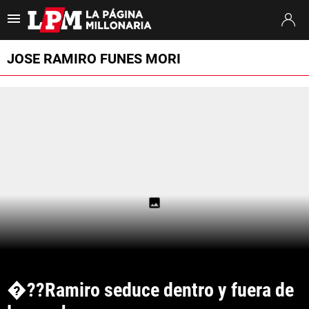
Es tendencia
:
Thiago Almada River
Jaime Peñarol River
River vs. Tig
JOSE RAMIRO FUNES MORI
ULTIMAS NOTICIAS
STREAMING
TORNEO CLAUSURA
SUDAMERICANA
MERCADO DE PASES
FIXTURE
POSICIONES
�??Ramiro seduce dentro y fuera de 
OPINIÓN