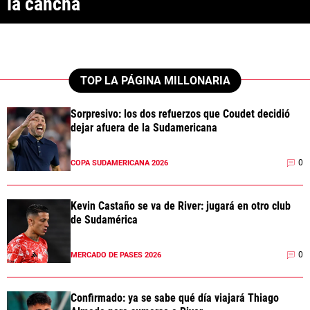
la cancha
ANÁLISIS TÁCTICO
CHACHO COUDET
APUESTAS
TOP LA PÁGINA MILLONARIA
NOTICIAS
Sorpresivo: los dos refuerzos que Coudet decidió
dejar afuera de la Sudamericana
GUÍAS
0
COPA SUDAMERICANA 2026
CÓDIGOS
QUIENES SOMOS
STAFF
CONTACTO
PRONÓSTICOS
Kevin Castaño se va de River: jugará en otro club
ESCRIBÍ EN LA PÁGINA MILLONARIA
APUESTAS
de Sudamérica
La Página Millonaria es un sitio no oficial, creado por socios e
APUESTA DEL DÍA
hinchas de River y no tiene afiliación alguna con el club Atlético River
Plate.
0
MERCADO DE PASES 2026
Esta sección no tiene relación alguna con el club. Para visitar el sitio
oficial
haz click aquí
Confirmado: ya se sabe qué día viajará Thiago