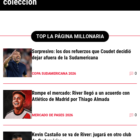
colección
ANÁLISIS TÁCTICO
CHACHO COUDET
APUESTAS
TOP LA PÁGINA MILLONARIA
NOTICIAS
Sorpresivo: los dos refuerzos que Coudet decidió
dejar afuera de la Sudamericana
GUÍAS
0
COPA SUDAMERICANA 2026
CÓDIGOS
QUIENES SOMOS
STAFF
CONTACTO
PRONÓSTICOS
Rompe el mercado: River llegó a un acuerdo con
ESCRIBÍ EN LA PÁGINA MILLONARIA
APUESTAS
Atlético de Madrid por Thiago Almada
La Página Millonaria es un sitio no oficial, creado por socios e
APUESTA DEL DÍA
hinchas de River y no tiene afiliación alguna con el club Atlético River
Plate.
0
MERCADO DE PASES 2026
Esta sección no tiene relación alguna con el club. Para visitar el sitio
oficial
haz click aquí
Kevin Castaño se va de River: jugará en otro club