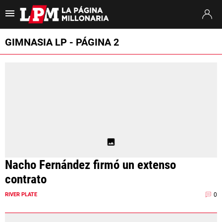
Es tendencia
:
Coudet River Tigre
Puntajes River Tigre
Próximo partido
GIMNASIA LP - PÁGINA 2
ULTIMAS NOTICIAS
STREAMING
TORNEO CLAUSURA
SUDAMERICANA
MERCADO DE PASES
Nacho Fernández firmó un extenso
FIXTURE
contrato
POSICIONES
0
RIVER PLATE
OPINIÓN