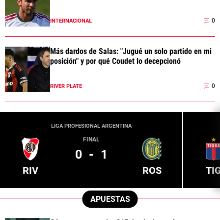
0
INTERNACIONAL
Más dardos de Salas: "Jugué un solo partido en mi
posición" y por qué Coudet lo decepcionó
0
RIVER PLATE
LIGA PROFESIONAL ARGENTINA
FINAL
0
-
1
RIV
ROS
TI
APUESTAS