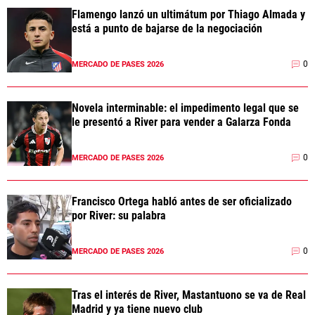
Flamengo lanzó un ultimátum por Thiago Almada y
Términos y Condiciones
Políticas de Privacidad
está a punto de bajarse de la negociación
Política Editorial
Ad Choices
0
MERCADO DE PASES 2026
La Página Millonaria, al igual que
Futbol Sites, es una compañía
perteneciente a Better Collective.
Todos los derechos reservados.
Novela interminable: el impedimento legal que se
le presentó a River para vender a Galarza Fonda
EL JUEGO COMPULSIVO ES PERJUDICIAL PARA
VOS Y TU FAMILIA, Línea gratuita de orientación al
0
MERCADO DE PASES 2026
jugador problemático: Buenos Aires Provincia
0800-444-4000, Buenos Aires Ciudad 0800-666-
6006
Francisco Ortega habló antes de ser oficializado
por River: su palabra
La aceptación de una de las ofertas presentadas en esta página
puede dar lugar a un pago a
La Página Millonaria
. Este pago puede
influir en cómo y dónde aparecen los operadores de juego en la
0
MERCADO DE PASES 2026
página y en el orden en que aparecen, pero no influye en nuestras
evaluaciones.
Tras el interés de River, Mastantuono se va de Real
Madrid y ya tiene nuevo club
EL JUGAR COMPULSIVAMENTE ES PERJUDICIAL PARA LA SALUD.