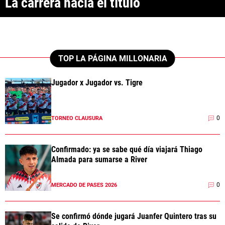
La carrera hacia el título
ANÁLISIS TÁCTICO
CHACHO COUDET
APUESTAS
TOP LA PÁGINA MILLONARIA
NOTICIAS
Jugador x Jugador vs. Tigre
GUÍAS
0
TORNEO CLAUSURA
CÓDIGOS
QUIENES SOMOS
STAFF
CONTACTO
PRONÓSTICOS
Confirmado: ya se sabe qué día viajará Thiago
ESCRIBÍ EN LA PÁGINA MILLONARIA
APUESTAS
Almada para sumarse a River
La Página Millonaria es un sitio no oficial, creado por socios e
APUESTA DEL DÍA
hinchas de River y no tiene afiliación alguna con el club Atlético River
Plate.
0
MERCADO DE PASES 2026
Esta sección no tiene relación alguna con el club. Para visitar el sitio
oficial
haz click aquí
Se confirmó dónde jugará Juanfer Quintero tras su