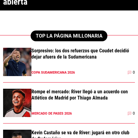
abierta
ANÁLISIS TÁCTICO
CHACHO COUDET
APUESTAS
TOP LA PÁGINA MILLONARIA
NOTICIAS
Sorpresivo: los dos refuerzos que Coudet decidió
dejar afuera de la Sudamericana
GUÍAS
0
COPA SUDAMERICANA 2026
CÓDIGOS
QUIENES SOMOS
STAFF
CONTACTO
PRONÓSTICOS
Rompe el mercado: River llegó a un acuerdo con
ESCRIBÍ EN LA PÁGINA MILLONARIA
APUESTAS
Atlético de Madrid por Thiago Almada
La Página Millonaria es un sitio no oficial, creado por socios e
APUESTA DEL DÍA
hinchas de River y no tiene afiliación alguna con el club Atlético River
Plate.
0
MERCADO DE PASES 2026
Esta sección no tiene relación alguna con el club. Para visitar el sitio
oficial
haz click aquí
Kevin Castaño se va de River: jugará en otro club