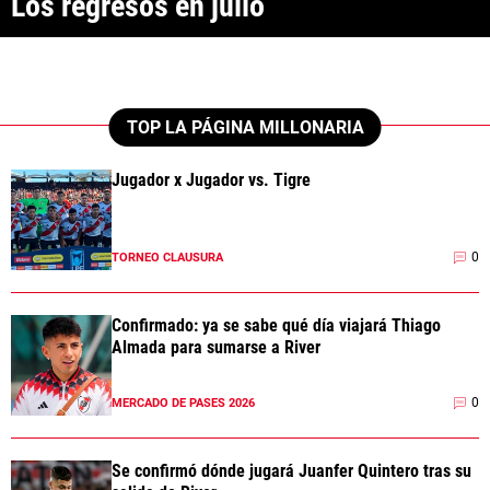
Los regresos en julio
ANÁLISIS TÁCTICO
CHACHO COUDET
APUESTAS
TOP LA PÁGINA MILLONARIA
NOTICIAS
Jugador x Jugador vs. Tigre
GUÍAS
0
TORNEO CLAUSURA
CÓDIGOS
QUIENES SOMOS
STAFF
CONTACTO
PRONÓSTICOS
Confirmado: ya se sabe qué día viajará Thiago
ESCRIBÍ EN LA PÁGINA MILLONARIA
APUESTAS
Almada para sumarse a River
La Página Millonaria es un sitio no oficial, creado por socios e
APUESTA DEL DÍA
hinchas de River y no tiene afiliación alguna con el club Atlético River
Plate.
0
MERCADO DE PASES 2026
Esta sección no tiene relación alguna con el club. Para visitar el sitio
oficial
haz click aquí
Se confirmó dónde jugará Juanfer Quintero tras su