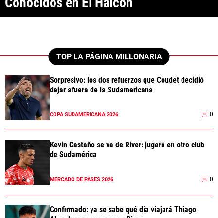
Conocidos en El Halcón
ANÁLISIS TÁCTICO
CHACHO COUDET
APUESTAS
TOP LA PÁGINA MILLONARIA
NOTICIAS
Sorpresivo: los dos refuerzos que Coudet decidió
dejar afuera de la Sudamericana
GUÍAS
0
COPA SUDAMERICANA 2026
CÓDIGOS
QUIENES SOMOS
STAFF
CONTACTO
PRONÓSTICOS
Kevin Castaño se va de River: jugará en otro club
ESCRIBÍ EN LA PÁGINA MILLONARIA
APUESTAS
de Sudamérica
La Página Millonaria es un sitio no oficial, creado por socios e
APUESTA DEL DÍA
hinchas de River y no tiene afiliación alguna con el club Atlético River
Plate.
0
MERCADO DE PASES 2026
Esta sección no tiene relación alguna con el club. Para visitar el sitio
oficial
haz click aquí
Confirmado: ya se sabe qué día viajará Thiago