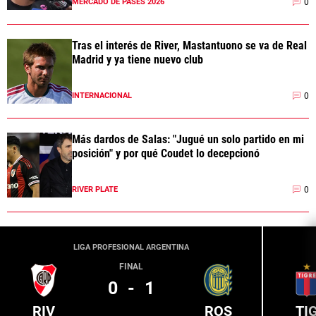
0
MERCADO DE PASES 2026
Tras el interés de River, Mastantuono se va de Real
Madrid y ya tiene nuevo club
0
INTERNACIONAL
Más dardos de Salas: "Jugué un solo partido en mi
posición" y por qué Coudet lo decepcionó
0
RIVER PLATE
LIGA PROFESIONAL ARGENTINA
FINAL
0
-
1
RIV
ROS
TI