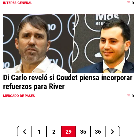
0
INTERÉS GENERAL
Di Carlo reveló si Coudet piensa incorporar
refuerzos para River
0
MERCADO DE PASES
1
2
29
35
36