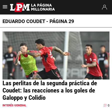
Es tendencia
:
Francisco Ortega River
River Tigre
Pablo Longoria
EDUARDO COUDET - PÁGINA 29
ULTIMAS NOTICIAS
STREAMING
TORNEO CLAUSURA
SUDAMERICANA
MERCADO DE PASES
Las perlitas de la segunda práctica de
FIXTURE
Coudet: las reacciones a los goles de
POSICIONES
Galoppo y Colidio
OPINIÓN
0
INTERÉS GENERAL