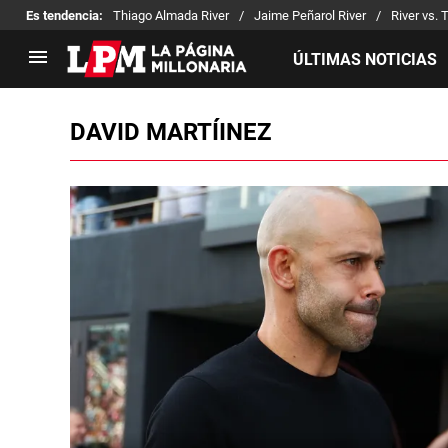
Es tendencia
:
Thiago Almada River
Jaime Peñarol River
River vs. 
ÚLTIMAS NOTICIAS
DAVID MARTÍINEZ
LIGA PROFESIONAL
TORNEOS
Noticias
Copa Sudamericana
Tabla de posiciones
Copa Argentina
Fixture
Selección Argentina
Reserva