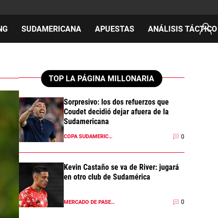
NG
SUDAMERICANA
APUESTAS
ANÁLISIS TÁCTICO
AS
TOP LA PÁGINA MILLONARIA
Sorpresivo: los dos refuerzos que
Coudet decidió dejar afuera de la
cos
Sudamericana
del día
0
COPA SUDAMERICANA 2026
Kevin Castaño se va de River: jugará
en otro club de Sudamérica
0
MERCADO DE PASES 2026