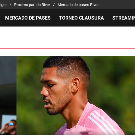
Tigre
Próximo partido River
Mercado de pases River
MERCADO DE PASES
TORNEO CLAUSURA
STREAMI
MILLONARIOS
LPM PARA EL HINCHA
APUEST
Mercado de Pases
Streaming
Noticias
Análisis tácticos
Entradas
Guías
Juanfer Quintero
Hinchas
Códigos
Chacho Coudet
Los goles de River
Pronósti
Ex River
Entrevistas
Apuesta 