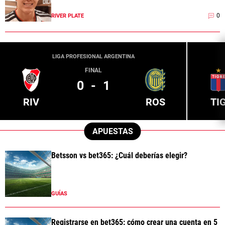
0
RIVER PLATE
LIGA PROFESIONAL ARGENTINA
FINAL
0
-
1
RIV
ROS
TI
APUESTAS
Betsson vs bet365: ¿Cuál deberías elegir?
GUÍAS
Registrarse en bet365: cómo crear una cuenta en 5