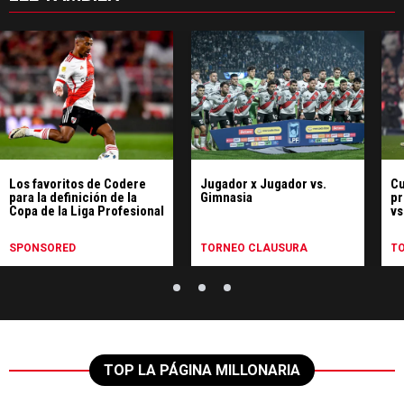
Los favoritos de Codere
Jugador x Jugador vs.
Cu
para la definición de la
Gimnasia
pr
Copa de la Liga Profesional
vs
Cl
SPONSORED
TORNEO CLAUSURA
T
TOP LA PÁGINA MILLONARIA