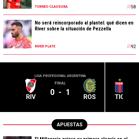
58
TORNEO CLAUSURA
No será reincorporado al plantel: qué dicen en
River sobre la situación de Pezzella
92
RIVER PLATE
LIGA PROFESIONAL ARGENTINA
LIGA PR
FINAL
0
-
1
RIV
ROS
TIG
APUESTAS