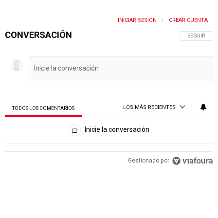
INICIAR SESIÓN
CREAR CUENTA
|
CONVERSACIÓN
SIGA ESTA 
SEGUIR
LOS MÁS RECIENTES
TODOS LOS COMENTARIOS
Todos los comentarios
Inicie la conversación
PUBLICIDAD
Gestionado por