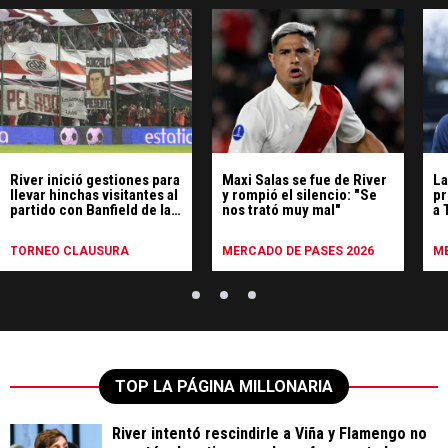
River inició gestiones para
Maxi Salas se fue de River
La
llevar hinchas visitantes al
y rompió el silencio: "Se
pr
partido con Banfield de la
nos trató muy mal"
a 
séptima fecha
de
TORNEO CLAUSURA
MERCADO DE PASES 2026
ME
TOP LA PÁGINA MILLONARIA
River intentó rescindirle a Viña y Flamengo no