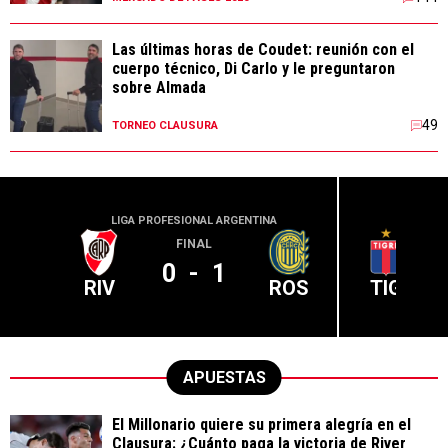
Las últimas horas de Coudet: reunión con el
cuerpo técnico, Di Carlo y le preguntaron
sobre Almada
49
TORNEO CLAUSURA
LIGA PROFESIONAL ARGENTINA
LIGA PR
FINAL
0
-
1
RIV
ROS
TIG
APUESTAS
El Millonario quiere su primera alegría en el
Clausura: ¿Cuánto paga la victoria de River