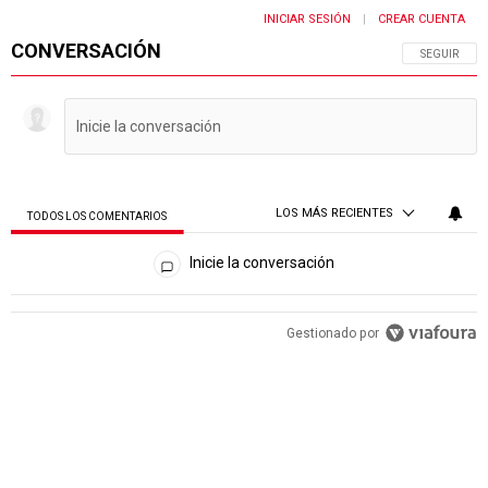
INICIAR SESIÓN
CREAR CUENTA
|
CONVERSACIÓN
SIGA ESTA 
SEGUIR
LOS MÁS RECIENTES
TODOS LOS COMENTARIOS
Todos los comentarios
Inicie la conversación
PUBLICIDAD
Gestionado por