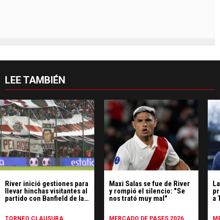
LEE TAMBIÉN
River inició gestiones para
Maxi Salas se fue de River
La
llevar hinchas visitantes al
y rompió el silencio: "Se
pr
partido con Banfield de la
nos trató muy mal"
a 
séptima fecha
de
TORNEO CLAUSURA
MERCADO DE PASES 2026
ME