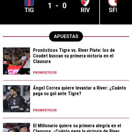
1
-
0
TIG
RIV
SFE
APUESTAS
Pronósticos Tigre vs. River Plate: los de
Coudet buscan su primera victoria en el
Clausura
PRONÓSTICOS
Ángel Correa quiere levantar a River: ¿Cuánto
paga su gol ante Tigre?
PRONÓSTICOS
El Millonario quiere su primera alegría en el
Clausura: ¿Cuánto paga la victoria de River