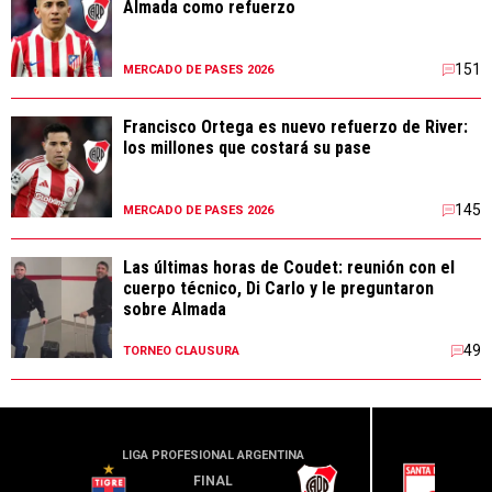
Almada como refuerzo
151
MERCADO DE PASES 2026
Francisco Ortega es nuevo refuerzo de River:
los millones que costará su pase
145
MERCADO DE PASES 2026
Las últimas horas de Coudet: reunión con el
cuerpo técnico, Di Carlo y le preguntaron
sobre Almada
49
TORNEO CLAUSURA
LIGA PROFESIONAL ARGENTINA
CONME
FINAL