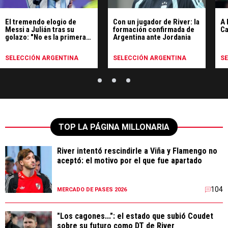
El tremendo elogio de
Con un jugador de River: la
A 
Messi a Julián tras su
formación confirmada de
Ca
golazo: "No es la primera
Argentina ante Jordania
vez"
SELECCIÓN ARGENTINA
SELECCIÓN ARGENTINA
S
TOP LA PÁGINA MILLONARIA
River intentó rescindirle a Viña y Flamengo no
aceptó: el motivo por el que fue apartado
104
MERCADO DE PASES 2026
"Los cagones...": el estado que subió Coudet
sobre su futuro como DT de River