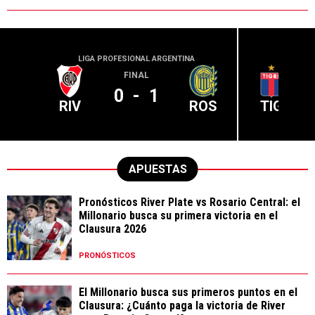
LIGA PROFESIONAL ARGENTINA
LIGA PR
FINAL
0
-
1
RIV
ROS
TIG
APUESTAS
Pronósticos River Plate vs Rosario Central: el
Millonario busca su primera victoria en el
Clausura 2026
PRONÓSTICOS
El Millonario busca sus primeros puntos en el
Clausura: ¿Cuánto paga la victoria de River