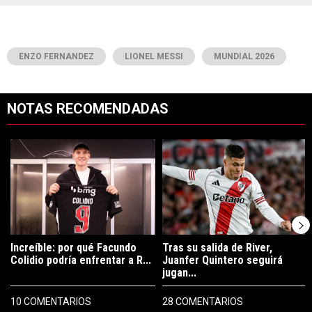
ENZO FERNANDEZ
LIONEL MESSI
MUNDIAL 2026
NOTAS RECOMENDADAS
Este listado muestra los artículos con más comentarios en los últimos 7
Un artículo de tendencia con el título "Increíble: por qué Facundo C
Un artículo de tendencia con el tí
Increíble: por qué Facundo
Tras su salida de River,
Colidio podría enfrentar a R...
Juanfer Quintero seguirá
jugan...
10 COMENTARIOS
28 COMENTARIOS