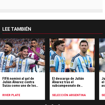
LEE TAMBIÉN
FIFA nominó al gol de
El descargo de Julián
Ju
Julián Álvarez contra
Álvarez tras el
el
Suiza como uno de los
subcampeonato de
as
mejores del Mundial
Argentina en el Mundial
Mu
RIVER PLATE
SELECCIÓN ARGENTINA
S