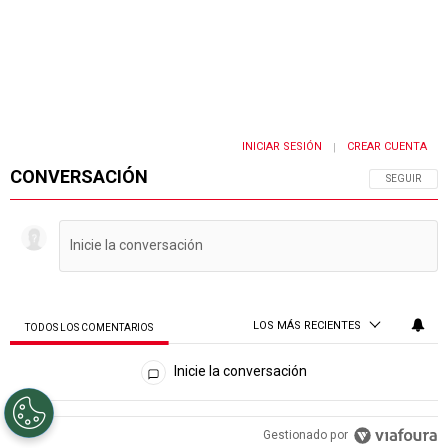
INICIAR SESIÓN
CREAR CUENTA
|
CONVERSACIÓN
SIGA ESTA 
SEGUIR
LOS MÁS RECIENTES
TODOS LOS COMENTARIOS
Todos los comentarios
Inicie la conversación
PUBLICIDAD