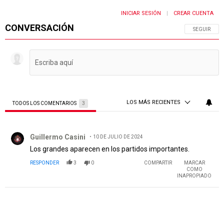
INICIAR SESIÓN
CREAR CUENTA
|
CONVERSACIÓN
SIGA ESTA 
SEGUIR
LOS MÁS RECIENTES
TODOS LOS COMENTARIOS
3
Todos los comentarios
Comentario de Guillermo Casini.
Guillermo Casini
10 DE JULIO DE 2024
Los grandes aparecen en los partidos importantes.
RESPONDER
3
0
COMPARTIR
MARCAR
COMO
INAPROPIADO