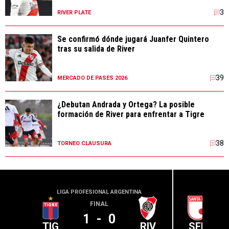
3
RIVER PLATE
Se confirmó dónde jugará Juanfer Quintero
tras su salida de River
39
MERCADO DE PASES 2026
¿Debutan Andrada y Ortega? La posible
formación de River para enfrentar a Tigre
38
TORNEO CLAUSURA
LIGA PROFESIONAL ARGENTINA
CONME
FINAL
1
-
0
TIG
RIV
SFE