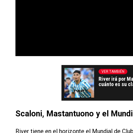
VER TAMBIÉN
River irá por M
cuánto es su cl
Scaloni, Mastantuono y el Mundi
River tiene en el horizonte el Mundial de Clu