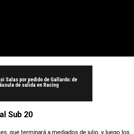
axi Salas por pedido de Gallardo: de
áusula de salida en Racing
al Sub 20
bes, que terminará a mediados de julio, y luego los