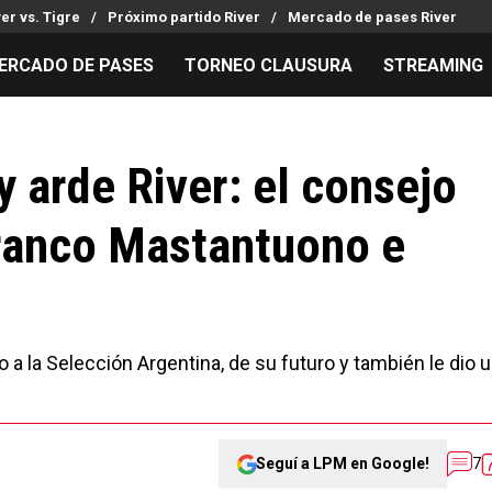
ver vs. Tigre
Próximo partido River
Mercado de pases River
ERCADO DE PASES
TORNEO CLAUSURA
STREAMING
MILLONARIOS
LPM PARA EL HINCHA
APUESTA
Mercado de Pases
Streaming
Noticias
y arde River: el consejo
Análisis tácticos
Entradas
Guías
Franco Mastantuono e
Juanfer Quintero
Hinchas
Códigos
Chacho Coudet
Los goles de River
Pronósti
Ex River
Entrevistas
Apuesta d
 a la Selección Argentina, de su futuro y también le dio 
Seguí a LPM en Google!
7