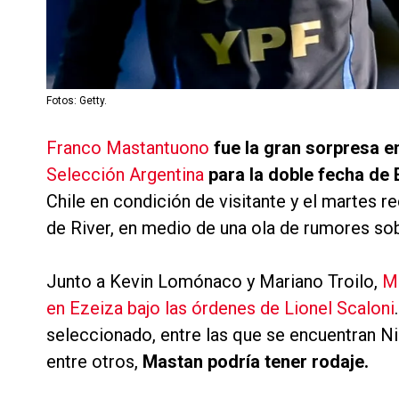
Fotos: Getty.
Franco Mastantuono
fue la gran sorpresa en
Selección Argentina
para la doble fecha de 
Chile en condición de visitante y el martes r
de River, en medio de una ola de rumores so
Junto a Kevin Lomónaco y Mariano Troilo,
Ma
en Ezeiza bajo las órdenes de Lionel Scaloni
seleccionado, entre las que se encuentran Ni
entre otros,
Mastan podría tener rodaje.