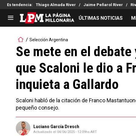
Es tendencia
:
Thiago Almada River
Jaime Peñarol River
Ri
ÚLTIMAS NOTICIAS
M
LIGA PROFESIONAL
TORNEOS
Selección Argentina
Noticias
Copa Sudamericana
Se mete en el debate 
Tabla de posiciones
Copa Argentina
que Scaloni le dio a 
Fixture
Selección Argentina
Reserva
inquieta a Gallardo
Scaloni habló de la citación de Franco Mastantuono
pequeño consejo.
Luciano García Dresch
Actualizado el
04/06/2025 - 12:09hs ART