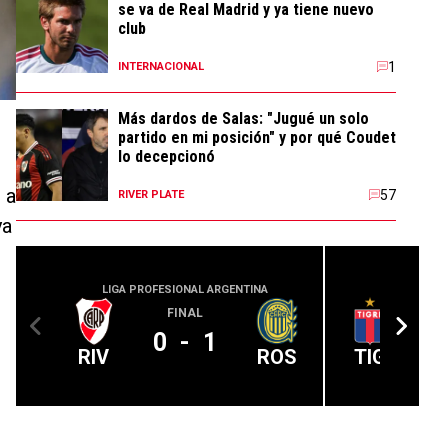
se va de Real Madrid y ya tiene nuevo
club
1
INTERNACIONAL
Más dardos de Salas: "Jugué un solo
partido en mi posición" y por qué Coudet
lo decepcionó
 a
57
RIVER PLATE
ya
LIGA PROFESIONAL ARGENTINA
LIGA PROFE
FINAL
0
-
1
RIV
ROS
TIG