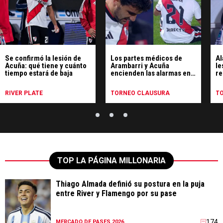
Se confirmó la lesión de
Los partes médicos de
Al
Acuña: qué tiene y cuánto
Arambarri y Acuña
le
tiempo estará de baja
encienden las alarmas en
r
River
RIVER PLATE
TORNEO CLAUSURA
T
TOP LA PÁGINA MILLONARIA
Thiago Almada definió su postura en la puja
entre River y Flamengo por su pase
174
MERCADO DE PASES 2026