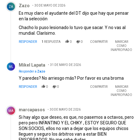
Comentario de Zazo.
Zazo
30 DE MAYO DE 2026
ZA
Es muy claro el ayudante del DT dijo que hay que pensar
en la selección
Chacho lo puso lesionado lo tuvo que sacar. Y no vas al
mundial. Clarísimo.
RESPONDER
1
RESPUESTA
0
0
COMPARTIR
MARCAR
COMO
INAPROPIADO
Respuesta de Mikel Lapata.
Mikel Lapata
31 DE MAYO DE 2026
ML
Responder a
Zazo
Y paredes? No arriesgo más? Por favor es una broma
RESPONDER
0
0
COMPARTIR
MARCAR
COMO
INAPROPIADO
Comentario de marcapasos.
marcapasos
30 DE MAYO DE 2026
MA
Si hay algo que deseo, es que, no pasemos a octavos, pero
pero pero INFANTINO Y EL CHIKY , ESTOY SEGURO QUE
SON SOCIOS, ellos no van a dejar que los equipos chicos
lleguen y seguro los árbitros van a estar BIEN
ENSOBRADOS, No me cabe dudas