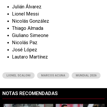
Julián Álvarez
Lionel Messi
Nicolás González
Thiago Almada
Giuliano Simeone
Nicolás Paz
José López
Lautaro Martínez
LIONEL SCALONI
MARCOS ACUNA
MUNDIAL 2026
NOTAS RECOMENDADAS
Este listado muestra los artículos con más comentarios en los últimos 7
Un artículo de tendencia con el título "Gallardo reapareció en medio 
Un artículo de tendencia con el tí