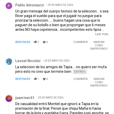
Comentario de Pablo Antoniazzi.
Pablo Antoniazzi
29 DE MAYO DE 2026
Un gran mensaje del cuerpo tecnico de la seleccion... o sea
River paga el sueldo para que el jugadr no juegue para
priorizar la seleccion...... bueno hagan una cosa que lo
paguen de su bolsillo o bien que propongan que 6 meses
antes NO haya copetencia....incompetentes esto tipos.
Acuña merecio estar en el equipo.... pero scaloni queria
Leer mas
vertigo, por eso lo puso a locelso....que es amigo de messi
RESPONDER
2
0
COMPARTIR
MARCAR
y de dimaria que hacen negocios con tapia..no?
COMO
INAPROPIADO
Comentario de Leonel Nicolini.
Leonel Nicolini
29 DE MAYO DE 2026
La seleccion de los amigos de Tapia.....no quiero ser mufa
pero esto no creo que termine bien
EDITADO
RESPONDER
1
0
COMPARTIR
MARCAR
COMO
INAPROPIADO
Comentario de juanriver61.
juanriver61
29 DE MAYO DE 2026
JU
De casualidad entró Montiel que ignoró a Tapia en la
premiación de la final. Pensé que chiqui Mafia lo hacia
borrar de la lista y quedaba fuera. Paredes jugó anoche, se