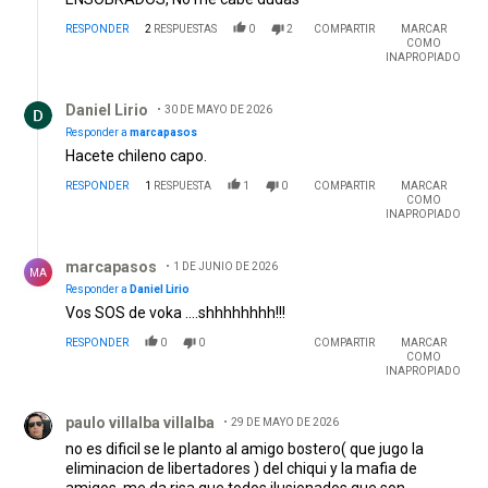
RESPONDER
2
RESPUESTAS
0
2
COMPARTIR
MARCAR
COMO
INAPROPIADO
Respuesta de Daniel Lirio.
Daniel Lirio
30 DE MAYO DE 2026
Responder a
marcapasos
Hacete chileno capo.
RESPONDER
1
RESPUESTA
1
0
COMPARTIR
MARCAR
COMO
INAPROPIADO
Respuesta de marcapasos.
marcapasos
1 DE JUNIO DE 2026
MA
Responder a
Daniel Lirio
Vos SOS de voka ….shhhhhhhh!!!
RESPONDER
0
0
COMPARTIR
MARCAR
COMO
INAPROPIADO
Comentario de paulo villalba villalba.
paulo villalba villalba
29 DE MAYO DE 2026
no es dificil se le planto al amigo bostero( que jugo la
eliminacion de libertadores ) del chiqui y la mafia de
amigos. me da risa que todos ilusionados que son