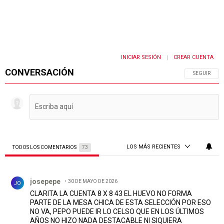
INICIAR SESIÓN
CREAR CUENTA
|
CONVERSACIÓN
SIGA ESTA 
SEGUIR
LOS MÁS RECIENTES
TODOS LOS COMENTARIOS
73
Todos los comentarios
Comentario de josepepe.
josepepe
30 DE MAYO DE 2026
JO
CLARITA LA CUENTA 8 X 8 43 EL HUEVO NO FORMA
PARTE DE LA MESA CHICA DE ESTA SELECCIÓN POR ESO
NO VA, PEPO PUEDE IR LO CELSO QUE EN LOS ÚLTIMOS
AÑOS NO HIZO NADA DESTACABLE NI SIQUIERA