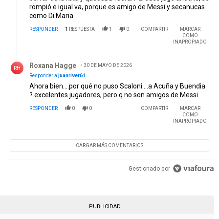
rompió e igual va, porque es amigo de Messi y secanucas
como Di Maria
RESPONDER
1
RESPUESTA
1
0
COMPARTIR
MARCAR
COMO
INAPROPIADO
Respuesta de Roxana Hagge.
Roxana Hagge
30 DE MAYO DE 2026
RH
Responder a
juanriver61
Ahora bien....por qué no puso Scaloni....a Acuña y Buendia
? excelentes jugadores, pero q no son amigos de Messi
RESPONDER
0
0
COMPARTIR
MARCAR
COMO
INAPROPIADO
CARGAR MÁS COMENTARIOS
Gestionado por
PUBLICIDAD