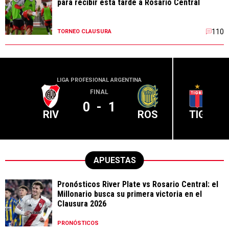
para recibir esta tarde a Rosario Central
110
TORNEO CLAUSURA
LIGA PROFESIONAL ARGENTINA
LIGA PR
FINAL
0
-
1
RIV
ROS
TIG
APUESTAS
Pronósticos River Plate vs Rosario Central: el
Millonario busca su primera victoria en el
Clausura 2026
PRONÓSTICOS