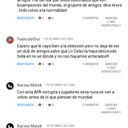
bicampeones del mundo, el grupete de amigos, diria tevez
..todo volvio a la normalidad
RESPONDER
0
0
COMPARTIR
MARCAR
COMO
INAPROPIADO
Comentario de FabiodelSur.
FabiodelSur
29 DE MAYO DE 2026
FA
Espero que le vaya bien a la selección pero no deja de ser
un club de amigos,salvo que Lo Celso la haya descocido
toda en no se dónde y no nos hayamos enterados!!!
RESPONDER
0
0
COMPARTIR
MARCAR
COMO
INAPROPIADO
Comentario de Karina Malek.
Karina Malek
29 DE MAYO DE 2026
Con esta AFA corrupta y jugadores seca nuca se van a
volver antes de lo que piensan de mundial
RESPONDER
1
0
COMPARTIR
MARCAR
COMO
INAPROPIADO
Comentario de Karina Malek.
Karina Malek
29 DE MAYO DE 2026