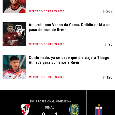
267
MERCADO DE PASES 2026
Acuerdo con Vasco da Gama: Colidio está a un
paso de irse de River
95
MERCADO DE PASES 2026
Confirmado: ya se sabe qué día viajará Thiago
Almada para sumarse a River
120
MERCADO DE PASES 2026
LIGA PROFESIONAL ARGENTINA
LIGA PR
FINAL