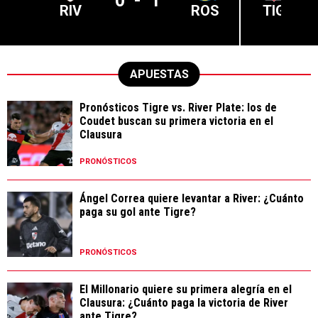
0
-
1
RIV
ROS
TIG
APUESTAS
Pronósticos Tigre vs. River Plate: los de
Coudet buscan su primera victoria en el
Clausura
PRONÓSTICOS
Ángel Correa quiere levantar a River: ¿Cuánto
paga su gol ante Tigre?
PRONÓSTICOS
El Millonario quiere su primera alegría en el
Clausura: ¿Cuánto paga la victoria de River
ante Tigre?