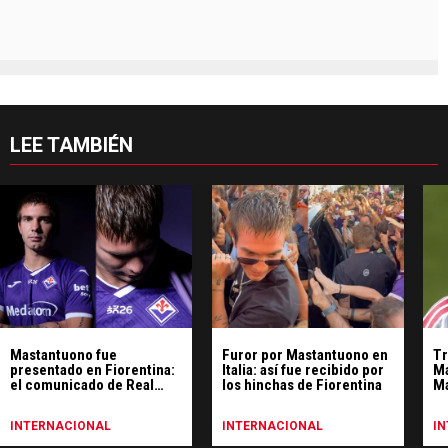
LEE TAMBIÉN
Mastantuono fue
Furor por Mastantuono en
Tr
presentado en Fiorentina:
Italia: así fue recibido por
Ma
el comunicado de Real
los hinchas de Fiorentina
Ma
Madrid
cl
INTERNACIONAL
INTERNACIONAL
I