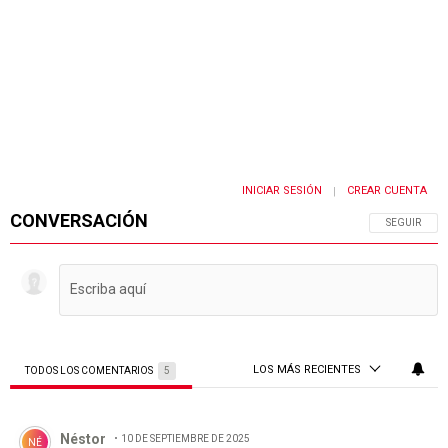
INICIAR SESIÓN
CREAR CUENTA
|
CONVERSACIÓN
SIGA ESTA 
SEGUIR
LOS MÁS RECIENTES
TODOS LOS COMENTARIOS
5
Todos los comentarios
Comentario de Néstor .
Néstor
10 DE SEPTIEMBRE DE 2025
NÉ