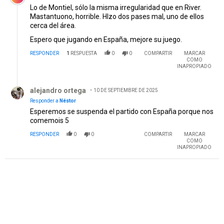
Lo de Montiel, sólo la misma irregularidad que en River.
Mastantuono, horrible. HIzo dos pases mal, uno de ellos
cerca del área.
Espero que jugando en España, mejore su juego.
RESPONDER
1
RESPUESTA
0
0
COMPARTIR
MARCAR
COMO
INAPROPIADO
Respuesta de alejandro ortega.
alejandro ortega
10 DE SEPTIEMBRE DE 2025
Responder a
Néstor
Esperemos se suspenda el partido con España porque nos
comemois 5
RESPONDER
0
0
COMPARTIR
MARCAR
COMO
INAPROPIADO