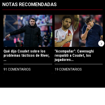
NOTAS RECOMENDADAS
Este listado muestra los artículos con más comentarios en los últimos 7
Un artículo de tendencia con el título "Qué dijo Coudet sobre los prob
Un artículo de tendencia con el tí
Qué dijo Coudet sobre los
"Acompañar": Cavenaghi
problemas tácticos de River,
respaldó a Coudet, los
...
jugadores...
91 COMENTARIOS
19 COMENTARIOS
PUBLICIDAD