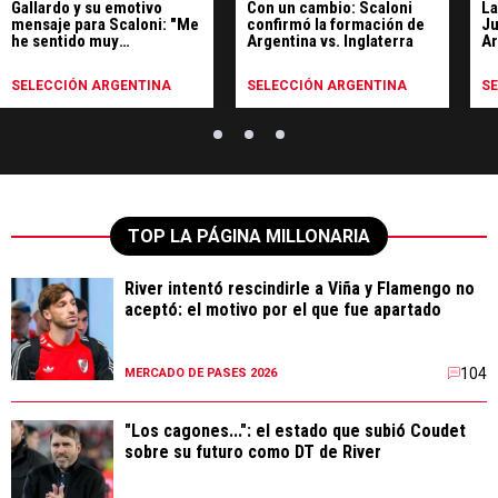
Gallardo y su emotivo
Con un cambio: Scaloni
La
mensaje para Scaloni: "Me
confirmó la formación de
Ju
he sentido muy
Argentina vs. Inglaterra
Ar
identificado"
SELECCIÓN ARGENTINA
SELECCIÓN ARGENTINA
S
TOP LA PÁGINA MILLONARIA
River intentó rescindirle a Viña y Flamengo no
aceptó: el motivo por el que fue apartado
104
MERCADO DE PASES 2026
"Los cagones...": el estado que subió Coudet
sobre su futuro como DT de River