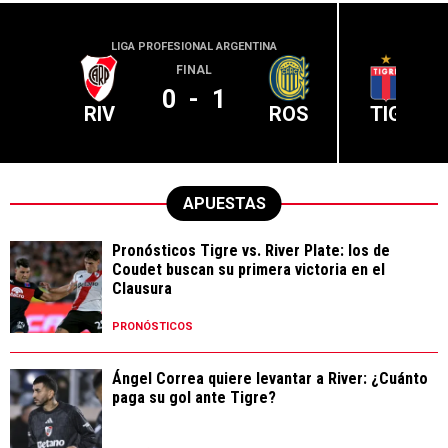
LIGA PROFESIONAL ARGENTINA
LIGA PR
FINAL
0
-
1
RIV
ROS
TIG
APUESTAS
Pronósticos Tigre vs. River Plate: los de
Coudet buscan su primera victoria en el
Clausura
PRONÓSTICOS
Ángel Correa quiere levantar a River: ¿Cuánto
paga su gol ante Tigre?