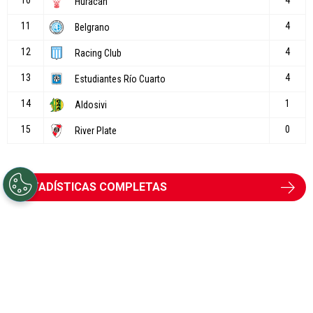
ESTADÍSTICAS COMPLETAS
River Plate
Se llenó de figuras: River es el equipo
de Sudamérica con más campeones